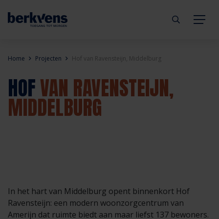
Terug
Terug
Terug
Terug
Terug
Terug
Home
Projecten
Hof van Ravensteijn, Middelburg
HOF
VAN RAVENSTEIJN,
Deuren
Eengezinswoning
Aannemer
Inbraakwerend
mijndeur.nl
Blog
MIDDELBURG
Kozijnen
Meergezinswoning
Architect
Brandwerend
Webshop
Organisatie
Hang- & sluitwerk
Utiliteitsgebouw
Projectontwikkelaar
Geluidwerend
Inspiratie
Duurzaamheid
Diensten
Prefab woning
Handelspartner
Rookwerend
Verkooppunten
GND Garantiedeuren
In het hart van Middelburg opent binnenkort Hof
Technische documentatie
Duurzaamheid
Veelgestelde vragen
Werken bij Berkvens
Ravensteijn: een modern woonzorgcentrum van
Amerijn dat ruimte biedt aan maar liefst 137 bewoners.