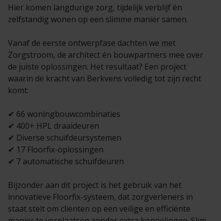
Veelgestelde vragen
Brochures
Hier komen langdurige zorg, tijdelijk verblijf én
zelfstandig wonen op een slimme manier samen.
Technische documentatie
Vanaf de eerste ontwerpfase dachten we met
Zorgstroom, de architect én bouwpartners mee over
Veelgestelde vragen
de juiste oplossingen. Het resultaat? Een project
waarin de kracht van Berkvens volledig tot zijn recht
komt:
✔ 66 woningbouwcombinaties
✔ 400+ HPL draaideuren
✔ Diverse schuifdeursystemen
✔ 17 Floorfix-oplossingen
✔ 7 automatische schuifdeuren
Bijzonder aan dit project is het gebruik van het
innovatieve Floorfix-systeem, dat zorgverleners in
staat stelt om cliënten op een veilige en efficiënte
manier te verplaatsen zonder extra koppelingen. Slim,