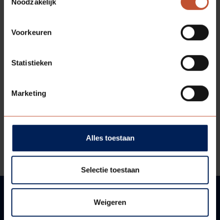
Noodzakelijk
Voorkeuren
Statistieken
VARI-DOORS
VERDI
Marketing
Bekijk model
VARI-DOORS
VERDI DUBBELDEURS
Alles toestaan
Bekijk model
Selectie toestaan
Weigeren