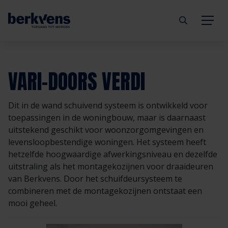
Terug
Terug
Terug
Terug
Terug
Terug
VARI-DOORS VERDI
Deuren
Eengezinswoning
Aannemer
Inbraakwerend
mijndeur.nl
Blog
Dit in de wand schuivend systeem is ontwikkeld voor
Kozijnen
Meergezinswoning
Architect
Brandwerend
Webshop
Organisatie
toepassingen in de woningbouw, maar is daarnaast
uitstekend geschikt voor woonzorgomgevingen en
levensloopbestendige woningen. Het systeem heeft
Hang- & sluitwerk
Utiliteitsgebouw
Projectontwikkelaar
Geluidwerend
Inspiratie
Duurzaamheid
hetzelfde hoogwaardige afwerkingsniveau en dezelfde
uitstraling als het montagekozijnen voor draaideuren
Diensten
Prefab woning
Handelspartner
Rookwerend
Verkooppunten
GND Garantiedeuren
van Berkvens. Door het schuifdeursysteem te
combineren met de montagekozijnen ontstaat een
Technische documentatie
Duurzaamheid
Veelgestelde vragen
Werken bij Berkvens
mooi geheel.