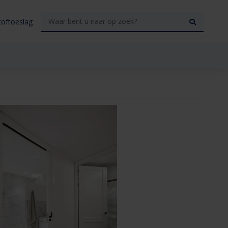
toftoeslag