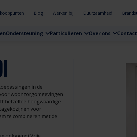
rkooppunten
Blog
Werken bij
Duurzaamheid
Brands
ten
Ondersteuning
Particulieren
Over ons
Contact
I
 toepassingen in de
t voor woonzorgomgevingen
ft hetzelfde hoogwaardige
ntagekozijnen voor
eem te combineren met de
m oplopend) Vrije