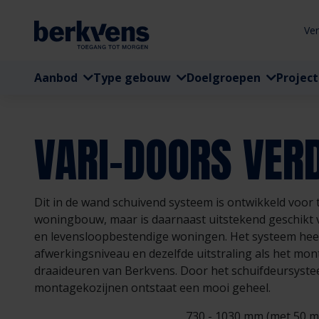
Ve
Aanbod
Type gebouw
Doelgroepen
Projec
VARI-DOORS VERD
Dit in de wand schuivend systeem is ontwikkeld voor
woningbouw, maar is daarnaast uitstekend geschik
en levensloopbestendige woningen. Het systeem hee
afwerkingsniveau en dezelfde uitstraling als het mo
draaideuren van Berkvens. Door het schuifdeursyst
montagekozijnen ontstaat een mooi geheel.
730 - 1030 mm (met 50 m