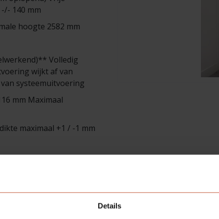
 -/- 140 mm
imale hoogte 2582 mm
elwerkend)** Volledig
voering wijkt af van
k van systeemuitvoering
 116 mm Maximaal
dikte maximaal +1 / -1 mm
 zwart of Ultra wit mogelijk
Details