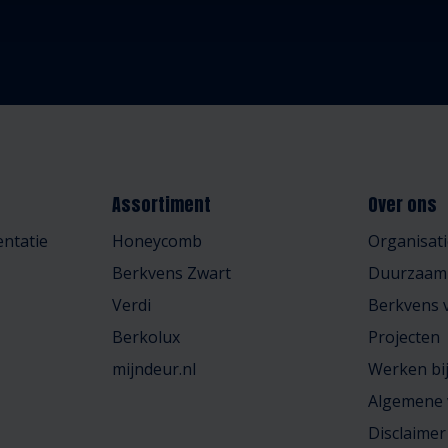
Assortiment
Over ons
ntatie
Honeycomb
Organisati
Berkvens Zwart
Duurzaam
Verdi
Berkvens v
Berkolux
Projecten
mijndeur.nl
Werken bi
Algemene
Disclaimer