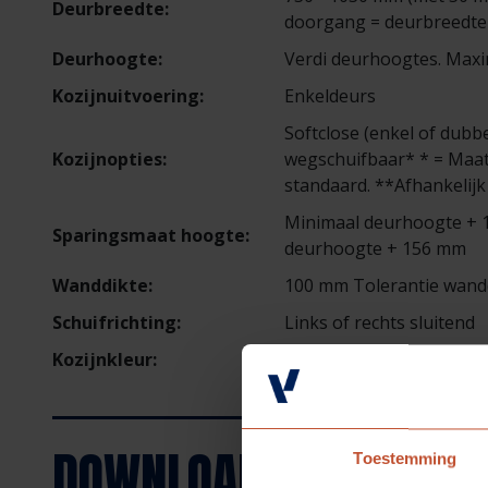
Deurbreedte:
doorgang = deurbreedte
Deurhoogte:
Verdi deurhoogtes. Max
Kozijnuitvoering:
Enkeldeurs
Softclose (enkel of dubb
Kozijnopties:
wegschuifbaar* * = Maat
standaard. **Afhankelij
Minimaal deurhoogte +
Sparingsmaat hoogte:
deurhoogte + 156 mm
Wanddikte:
100 mm Tolerantie wand
Schuifrichting:
Links of rechts sluitend
Kozijnkleur:
Kristalwit. Optioneel Mat
DOWNLOADS
Toestemming