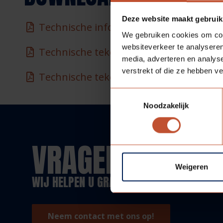
Deze website maakt gebruik
Technische informatie
We gebruiken cookies om cont
websiteverkeer te analyseren
Technische tekening - Verdi WD100
media, adverteren en analys
verstrekt of die ze hebben v
Technische tekening - Verdi dubbelde
Toestemmingsselectie
Noodzakelijk
VRAGEN?
Weigeren
WIJ HELPEN U GRAAG!
Neem contact met ons op!