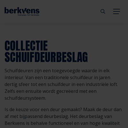
Terug
Terug
Terug
Terug
Terug
Terug
COLLECTIE
Deuren
Eengezinswoning
Aannemer
Inbraakwerend
mijndeur.nl
Blog
SCHUIFDEURBESLAG
Kozijnen
Meergezinswoning
Architect
Brandwerend
Webshop
Organisatie
Schuifdeuren zijn een toegevoegde waarde in elk
interieur. Van een traditionele schuifdeur in jaren
Hang- & sluitwerk
Utiliteitsgebouw
Projectontwikkelaar
Geluidwerend
Inspiratie
Duurzaamheid
dertig sfeer tot een schuifdeur in een industriële loft.
Zelfs een ensuite wordt gecreëerd met een
Diensten
Prefab woning
Handelspartner
Rookwerend
Verkooppunten
GND Garantiedeuren
schuifdeursysteem.
Is de keuze voor een deur gemaakt? Maak de deur dan
Technische documentatie
Duurzaamheid
Veelgestelde vragen
Werken bij Berkvens
af met bijpassend deurbeslag. Het deurbeslag van
Berkvens is behalve functioneel en van hoge kwaliteit