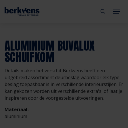
Terug
Terug
Terug
Terug
Terug
Terug
ALUMINIUM BUVALUX
Deuren
Eengezinswoning
Aannemer
Inbraakwerend
mijndeur.nl
Blog
SCHUIFKOM
Kozijnen
Meergezinswoning
Architect
Brandwerend
Webshop
Organisatie
Details maken het verschil. Berkvens heeft een
uitgebreid assortiment deurbeslag waardoor elk type
Hang- & sluitwerk
Utiliteitsgebouw
Projectontwikkelaar
Geluidwerend
Inspiratie
Duurzaamheid
beslag toepasbaar is in verschillende interieurstijlen. Er
kan gekozen worden uit verschillende extra's, of laat je
Diensten
Prefab woning
Handelspartner
Rookwerend
Verkooppunten
GND Garantiedeuren
inspireren door de voorgestelde uitvoeringen.
Materiaal:
Technische documentatie
Duurzaamheid
Veelgestelde vragen
Werken bij Berkvens
aluminium