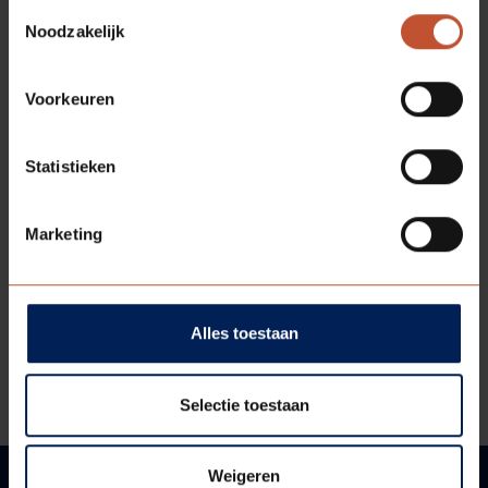
RVS
SCHUIFKOM
Toestemmingsselectie
Noodzakelijk
Bekijk model
Voorkeuren
Statistieken
Marketing
Alles toestaan
RVS
SCHUIFKOM ZWART
Selectie toestaan
Bekijk model
Weigeren