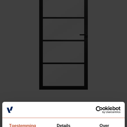
BERKOLIGHT
701
Bekijk model
Toestemming
Details
Over