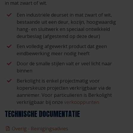
Veelgestelde vragen
Brochures
in mat zwart of wit.
Een industriële deurset in mat zwart of wit,
Technische documentatie
bestaande uit een deur, kozijn, hoogwaardig
hang- en sluitwerk en speciaal ontwikkeld
deurbeslag (afgestemd op deze deur)
Veelgestelde vragen
Een volledig afgewerkt product dat geen
eindbewerking meer nodig heeft
Door de smalle stijlen valt er veel licht naar
binnen
Berkolight is enkel projectmatig voor
koperskeuze projecten verkrijgbaar via de
aannemer. Voor particulieren is Berkolight
verkrijgbaar bij onze
verkooppunten
TECHNISCHE DOCUMENTATIE
Overig - Reinigingsadvies