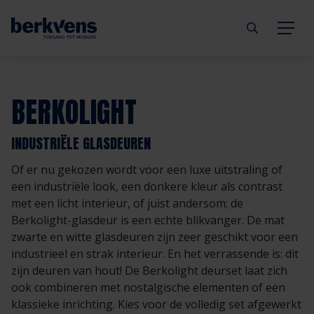
Terug
Terug
Terug
Terug
Terug
Terug
BERKOLIGHT
Deuren
Eengezinswoning
Aannemer
Inbraakwerend
mijndeur.nl
Blog
INDUSTRIËLE GLASDEUREN
Kozijnen
Meergezinswoning
Architect
Brandwerend
Webshop
Organisatie
Of er nu gekozen wordt voor een luxe uitstraling of
een industriële look, een donkere kleur als contrast
Hang- & sluitwerk
Utiliteitsgebouw
Projectontwikkelaar
Geluidwerend
Inspiratie
Duurzaamheid
met een licht interieur, of juist andersom; de
Berkolight-glasdeur is een echte blikvanger. De mat
zwarte en witte glasdeuren zijn zeer geschikt voor een
Diensten
Prefab woning
Handelspartner
Rookwerend
Verkooppunten
GND Garantiedeuren
industrieel en strak interieur. En het verrassende is: dit
zijn deuren van hout! De Berkolight deurset laat zich
Technische documentatie
Duurzaamheid
Veelgestelde vragen
Werken bij Berkvens
ook combineren met nostalgische elementen of een
klassieke inrichting. Kies voor de volledig set afgewerkt