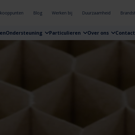
rkooppunten
Blog
Werken bij
Duurzaamheid
Brands
ten
Ondersteuning
Particulieren
Over ons
Contact