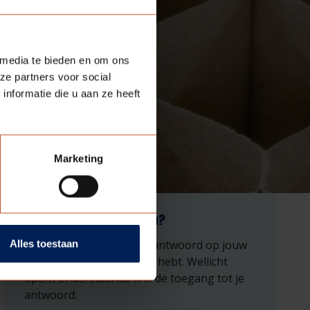
 media te bieden en om ons
ze partners voor social
nformatie die u aan ze heeft
Marketing
Antwoord niet gevonden?
Wat vervelend dat je het antwoord op jouw
Alles toestaan
vraag nog niet gevonden hebt. Wellicht
opent onderstaande link de toegang tot je
antwoord: