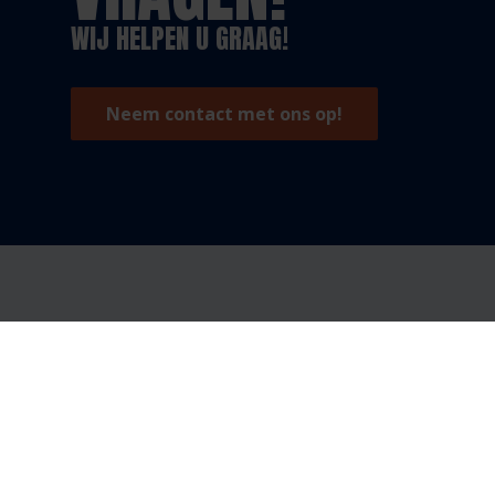
WIJ HELPEN U GRAAG!
Neem contact met ons op!
Aanbod
Ondersteuning
Stijl/lakdeuren
Technische docume
HPL deuren
Inbraakwerend
Schuifdeursystemen
Brandwerend