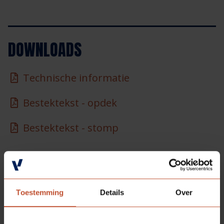
DOWNLOADS
Technische informatie
Bestektekst - opdek
Bestektekst - stomp
BESCHIKBARE
KLEUREN
Toestemming
Details
Over