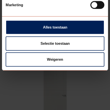
Marketing
Alles toestaan
VERDI
LINE 620
Selectie toestaan
Bekijk model
Weigeren