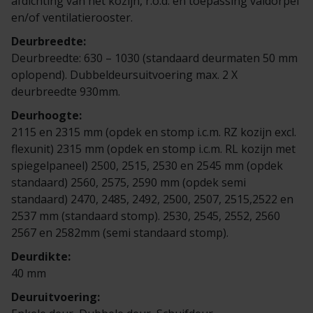
afdichting van het kozijn, r.o.d. en toepassing valdorpel
Veelgestelde vragen
Brochures
en/of ventilatierooster.
Deurbreedte:
Technische documentatie
Deurbreedte: 630 – 1030 (standaard deurmaten 50 mm
oplopend). Dubbeldeursuitvoering max. 2 X
Veelgestelde vragen
deurbreedte 930mm.
Deurhoogte:
2115 en 2315 mm (opdek en stomp i.c.m. RZ kozijn excl.
flexunit) 2315 mm (opdek en stomp i.c.m. RL kozijn met
spiegelpaneel) 2500, 2515, 2530 en 2545 mm (opdek
standaard) 2560, 2575, 2590 mm (opdek semi
standaard) 2470, 2485, 2492, 2500, 2507, 2515,2522 en
2537 mm (standaard stomp). 2530, 2545, 2552, 2560
2567 en 2582mm (semi standaard stomp).
Deurdikte:
40 mm
Deuruitvoering: