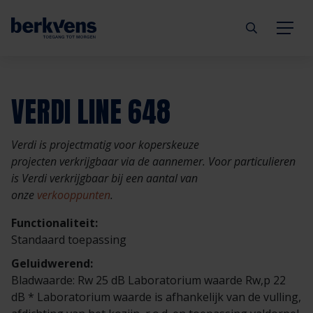
Terug
Terug
Terug
Terug
Terug
Terug
VERDI LINE 648
Deuren
Eengezinswoning
Aannemer
Inbraakwerend
mijndeur.nl
Blog
Verdi is projectmatig voor koperskeuze
Kozijnen
Meergezinswoning
Architect
Brandwerend
Webshop
Organisatie
projecten verkrijgbaar via de aannemer. Voor particulieren
is Verdi verkrijgbaar bij een aantal van
onze
verkooppunten
.
Hang- & sluitwerk
Utiliteitsgebouw
Projectontwikkelaar
Geluidwerend
Inspiratie
Duurzaamheid
Functionaliteit:
Diensten
Prefab woning
Handelspartner
Rookwerend
Verkooppunten
GND Garantiedeuren
Standaard toepassing
Geluidwerend:
Technische documentatie
Duurzaamheid
Veelgestelde vragen
Werken bij Berkvens
Bladwaarde: Rw 25 dB Laboratorium waarde Rw,p 22
dB * Laboratorium waarde is afhankelijk van de vulling,