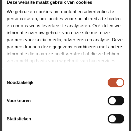
Deze website maakt gebruik van cookies
Kristalwit (RAL 9010*)
Ultra wit (NCS S0300
We gebruiken cookies om content en advertenties te
N*)
personaliseren, om functies voor social media te bieden
* Let op: genoemde NCS/RAL kleuren zijn bij
en om ons websiteverkeer te analyseren. Ook delen we
benadering. Door unieke oppervlakte structuur en/of
informatie over uw gebruik van onze site met onze
speciale matgradaties is het benoemen van een exact
partners voor social media, adverteren en analyse. Deze
kleurnummer niet mogelijk. Voor een
partners kunnen deze gegevens combineren met andere
waarheidsgetrouwe weergave is bemonstering op
informatie die u aan ze heeft verstrekt of die ze hebben
aanvraag verkrijgbaar.
verzameld op basis van uw gebruik van hun services.
Toestemmingsselectie
SOORTGELIJKE
PRODUCTEN
Noodzakelijk
Voorkeuren
Statistieken