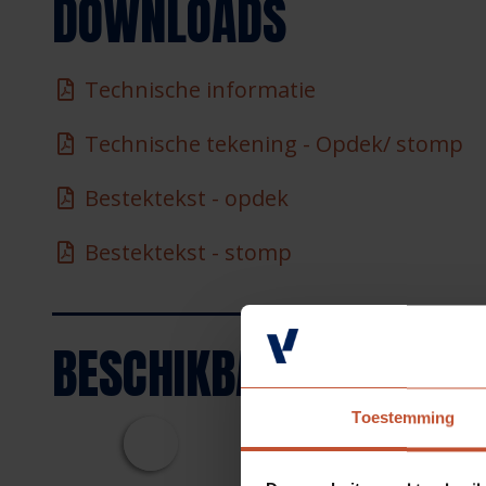
DOWNLOADS
Technische informatie
Technische tekening - Opdek/ stomp
Bestektekst - opdek
Bestektekst - stomp
BESCHIKBARE
KLEUREN
Toestemming