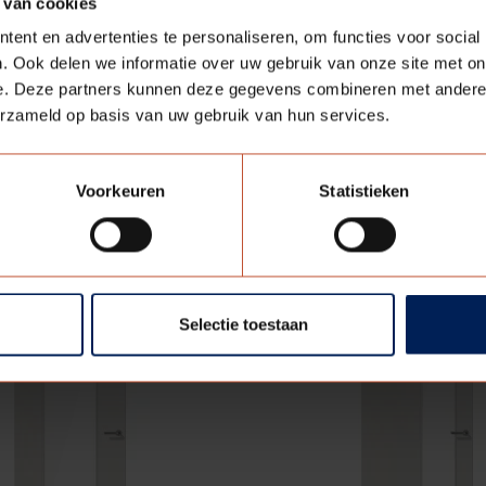
 van cookies
ent en advertenties te personaliseren, om functies voor social
. Ook delen we informatie over uw gebruik van onze site met on
ing. Door unieke oppervlakte structuur en/of speciale mat
e. Deze partners kunnen deze gegevens combineren met andere i
ouwe weergave is bemonstering op aanvraag verkrijgbaar.
erzameld op basis van uw gebruik van hun services.
TEN
Voorkeuren
Statistieken
Selectie toestaan