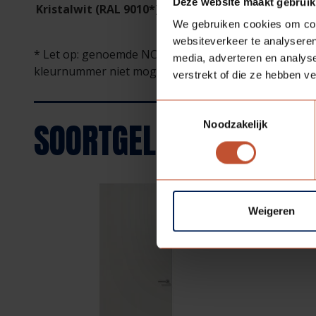
Deze website maakt gebruik
Kristalwit (RAL 9010*)
Reinwit (NCS
We gebruiken cookies om cont
S0505G90Y*)
websiteverkeer te analyseren
* Let op: genoemde NCS/RAL kleuren zijn bij benader
media, adverteren en analys
kleurnummer niet mogelijk. Voor een waarheidsgetr
verstrekt of die ze hebben v
Toestemmingsselectie
SOORTGELIJKE
PRODUC
Noodzakelijk
Weigeren