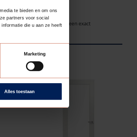
 media te bieden en om ons
ze partners voor social
gradaties is het benoemen van een exact
nformatie die u aan ze heeft
Marketing
Alles toestaan