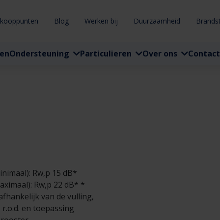
rkooppunten
Blog
Werken bij
Duurzaamheid
Brands
ten
Ondersteuning
Particulieren
Over ons
Contact
nimaal): Rw,p 15 dB*
ximaal): Rw,p 22 dB* *
fhankelijk van de vulling,
, r.o.d. en toepassing