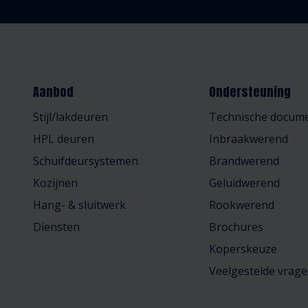
Aanbod
Ondersteuning
Stijl/lakdeuren
Technische docume
HPL deuren
Inbraakwerend
Schuifdeursystemen
Brandwerend
Kozijnen
Geluidwerend
Hang- & sluitwerk
Rookwerend
Diensten
Brochures
Koperskeuze
Veelgestelde vrag