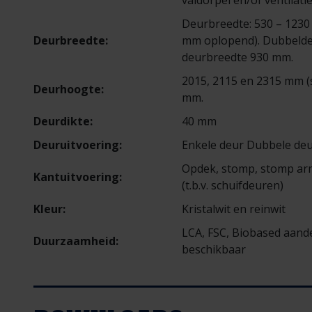
valdorpel en/of ventilati
Deurbreedte: 530 – 1230
Deurbreedte:
mm oplopend). Dubbeldeu
deurbreedte 930 mm.
2015, 2115 en 2315 mm (
Deurhoogte:
mm.
Deurdikte:
40 mm
Deuruitvoering:
Enkele deur Dubbele deu
Opdek, stomp, stomp ar
Kantuitvoering:
(t.b.v. schuifdeuren)
Kleur:
Kristalwit en reinwit
LCA, FSC, Biobased aande
Duurzaamheid:
beschikbaar