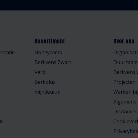
Assortiment
Over ons
ntatie
Honeycomb
Organisati
Berkvens Zwart
Duurzaam
Verdi
Berkvens v
Berkolux
Projecten
mijndeur.nl
Werken bi
Algemene
Disclaimer
en
Cookiever
Privacybel