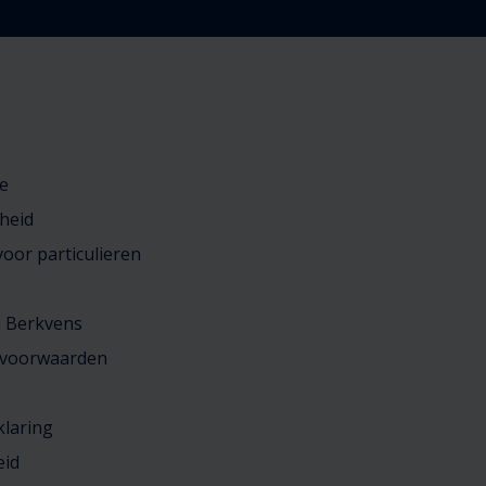
e
heid
oor particulieren
j Berkvens
 voorwaarden
klaring
eid