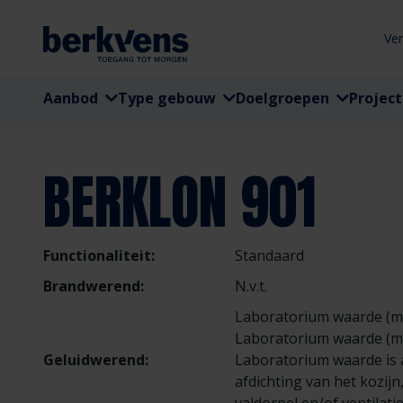
Ve
Aanbod
Type gebouw
Doelgroepen
Projec
BERKLON 901
Functionaliteit:
Standaard
Brandwerend:
N.v.t.
Laboratorium waarde (mi
Laboratorium waarde (ma
Geluidwerend:
Laboratorium waarde is a
afdichting van het kozijn