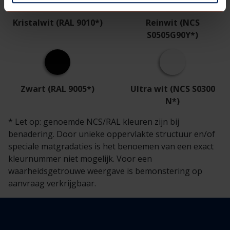
Kristalwit (RAL 9010*)
Reinwit (NCS
S0505G90Y*)
Zwart (RAL 9005*)
Ultra wit (NCS S0300
N*)
* Let op: genoemde NCS/RAL kleuren zijn bij
benadering. Door unieke oppervlakte structuur en/of
speciale matgradaties is het benoemen van een exact
kleurnummer niet mogelijk. Voor een
waarheidsgetrouwe weergave is bemonstering op
aanvraag verkrijgbaar.