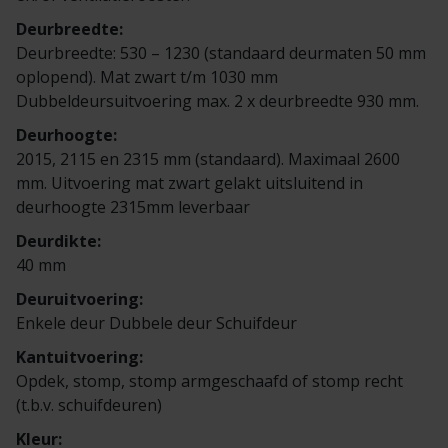
Veelgestelde vragen
Brochures
Deurbreedte:
Deurbreedte: 530 – 1230 (standaard deurmaten 50 mm
Technische documentatie
oplopend). Mat zwart t/m 1030 mm
Dubbeldeursuitvoering max. 2 x deurbreedte 930 mm.
Veelgestelde vragen
Deurhoogte:
2015, 2115 en 2315 mm (standaard). Maximaal 2600
mm. Uitvoering mat zwart gelakt uitsluitend in
deurhoogte 2315mm leverbaar
Deurdikte:
40 mm
Deuruitvoering:
Enkele deur Dubbele deur Schuifdeur
Kantuitvoering:
Opdek, stomp, stomp armgeschaafd of stomp recht
(t.b.v. schuifdeuren)
Kleur: