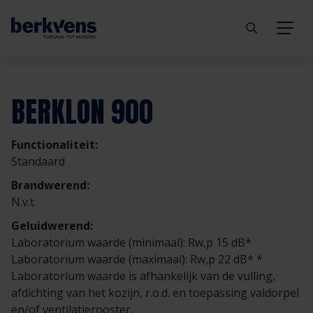
Terug
Terug
Terug
Terug
Terug
Terug
BERKLON 900
Deuren
Eengezinswoning
Aannemer
Inbraakwerend
mijndeur.nl
Blog
Functionaliteit:
Kozijnen
Meergezinswoning
Architect
Brandwerend
Webshop
Organisatie
Standaard
Brandwerend:
Hang- & sluitwerk
Utiliteitsgebouw
Projectontwikkelaar
Geluidwerend
Inspiratie
Duurzaamheid
N.v.t.
Geluidwerend:
Diensten
Prefab woning
Handelspartner
Rookwerend
Verkooppunten
GND Garantiedeuren
Laboratorium waarde (minimaal): Rw,p 15 dB*
Laboratorium waarde (maximaal): Rw,p 22 dB* *
Laboratorium waarde is afhankelijk van de vulling,
Technische documentatie
Duurzaamheid
Veelgestelde vragen
Werken bij Berkvens
afdichting van het kozijn, r.o.d. en toepassing valdorpel
en/of ventilatierooster.