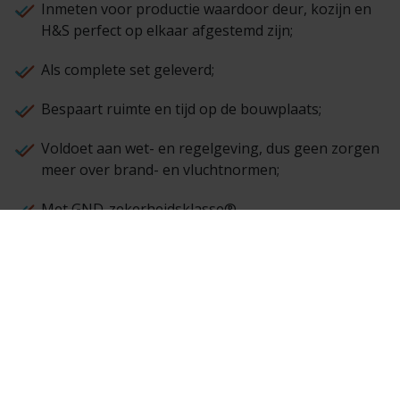
Inmeten voor productie waardoor deur, kozijn en
H&S perfect op elkaar afgestemd zijn;
Als complete set geleverd;
Bespaart ruimte en tijd op de bouwplaats;
Voldoet aan wet- en regelgeving, dus geen zorgen
meer over brand- en vluchtnormen;
Met GND-zekerheidsklasse®.