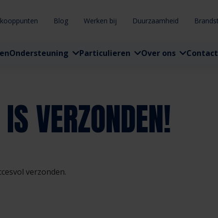
rkooppunten
Blog
Werken bij
Duurzaamheid
Brands
ten
Ondersteuning
Particulieren
Over ons
Contact
IS VERZONDEN!
uccesvol verzonden.