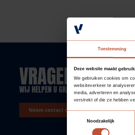
Toestemming
VRAGEN?
Deze website maakt gebruik
We gebruiken cookies om cont
websiteverkeer te analyseren
WIJ HELPEN U GRAAG!
media, adverteren en analys
verstrekt of die ze hebben v
Neem contact met ons op!
Toestemmingsselectie
Noodzakelijk