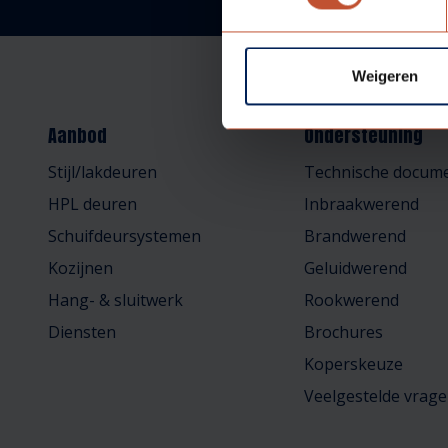
Weigeren
Aanbod
Ondersteuning
Stijl/lakdeuren
Technische docume
HPL deuren
Inbraakwerend
Schuifdeursystemen
Brandwerend
Kozijnen
Geluidwerend
Hang- & sluitwerk
Rookwerend
Diensten
Brochures
Koperskeuze
Veelgestelde vrag