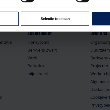
Selectie toestaan
Assortiment
Over ons
ntatie
Honeycomb
Organisati
Berkvens Zwart
Duurzaam
Verdi
Berkvens v
Berkolux
Projecten
mijndeur.nl
Werken bi
Algemene
Disclaimer
en
Cookiever
Privacybel