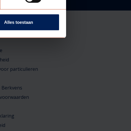
Alles toestaan
e
heid
oor particulieren
j Berkvens
 voorwaarden
klaring
eid