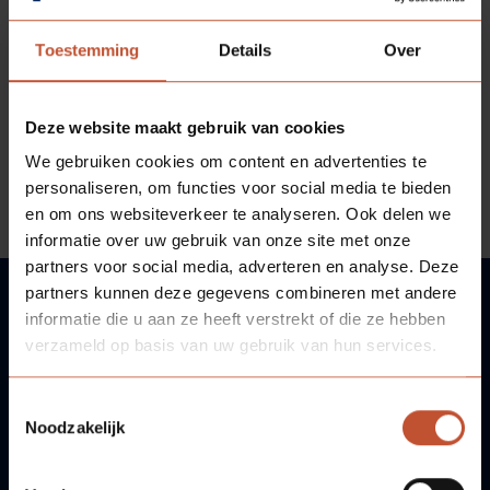
Veelgestelde vragen
Brochures
Toestemming
Details
Over
Technische documentatie
Deze website maakt gebruik van cookies
Veelgestelde vragen
We gebruiken cookies om content en advertenties te
personaliseren, om functies voor social media te bieden
en om ons websiteverkeer te analyseren. Ook delen we
informatie over uw gebruik van onze site met onze
partners voor social media, adverteren en analyse. Deze
partners kunnen deze gegevens combineren met andere
informatie die u aan ze heeft verstrekt of die ze hebben
VRAGEN?
verzameld op basis van uw gebruik van hun services.
WIJ HELPEN U GRAAG!
Toestemmingsselectie
Noodzakelijk
Neem contact met ons op!