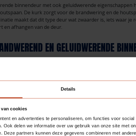
rende binnendeur met ook geluidwerende eigenschappen he
houtspaan. De kurk zorgt voor de brandwering en de houts
natie maakt dat dit type deur wat zwaarder is, iets waar j
t en afhangen van de deur.
ANDWEREND EN GELUIDWERENDE BINN
rende binnendeur met geluidwerende eigenschappen heeft
r de hoge dichtheid wordt het geluid gedempt. In combinatie
n goede geluidwering realiseren.
Details
ENDE STRIPS
 van cookies
orgt ervoor dat het deurblad in bepaalde mate bestand is teg
ent en advertenties te personaliseren, om functies voor social
e deur en het kozijn ervoor zorgen dat een ruimte luchtdic
. Ook delen we informatie over uw gebruik van onze site met on
en we met behulp van brandwerende strips, ook wel opschui
e. Deze partners kunnen deze gegevens combineren met andere i