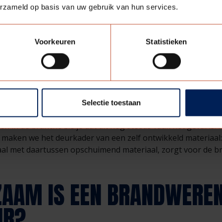
den voorheen nog wel eens ingefreesd in het kozijn. Het nad
erzameld op basis van uw gebruik van hun services.
voelig zijn voor beschadigingen. Bij Berkvensverwerken we 
Bij brand zwellen de strips op en klemt de deur zich in het koz
Voorkeuren
Statistieken
fdichting van de ruimte onder de deur.
EF VOOR HET HOUTEN DEU
Selectie toestaan
werende deur wordt omrand door het deurkader. Van oudshe
n in de branche zie je dat dit nog steeds vaak het geval is.
s maken we het deurkader van een zelf ontwikkeld materiaal
aal met daartussen opschuimend materiaal, zorgt voor de 
ZAAM IS EEN BRANDWERE
UR?