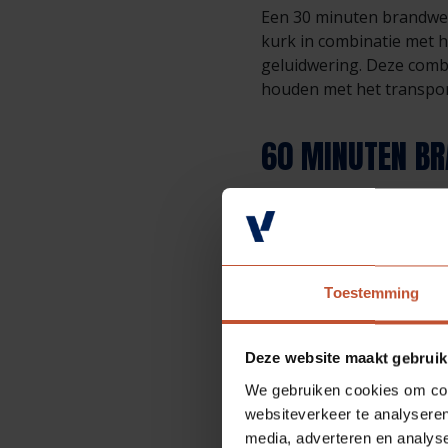
Een 30 minuten brandwe
kurk in combinatie met 
geluidwering. Deze combi
houden met het transpor
60 MINUTEN BR
Een 60 minuten brandwe
minerale vezelplaat. Doo
kozijn kan de deurset ee
Toestemming
BRANDWER
Deze website maakt gebruik
De vulling van de deur z
We gebruiken cookies om cont
moet de combinatie van d
websiteverkeer te analyseren
geval van brand. Dit do
media, adverteren en analys