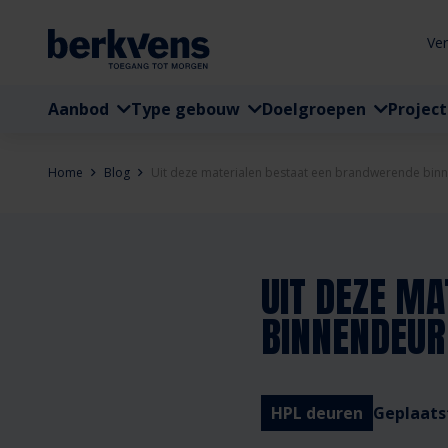
Ve
Aanbod
Type gebouw
Doelgroepen
Projec
Home
Blog
Uit deze materialen bestaat een brandwerende bin
UIT DEZE M
BINNENDEUR
HPL deuren
Geplaats