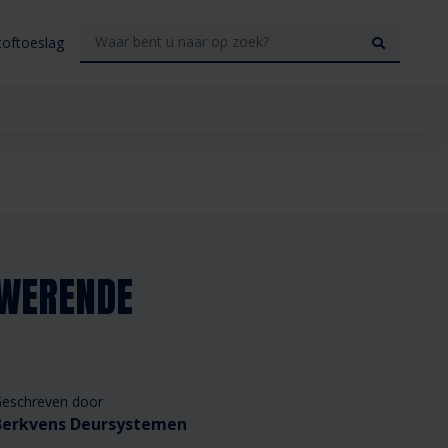
toftoeslag
DWERENDE
eschreven door
Berkvens Deursystemen