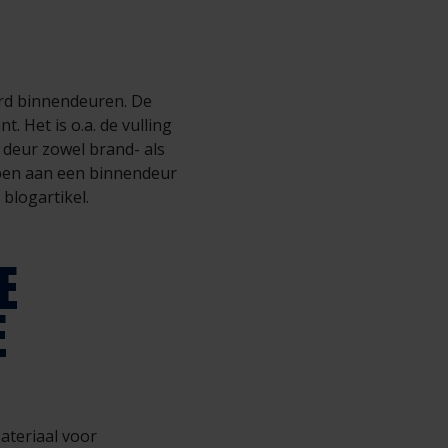
ard binnendeuren. De
 Het is o.a. de vulling
 deur zowel brand- als
ppen aan een binnendeur
 blogartikel.
E
E
materiaal voor