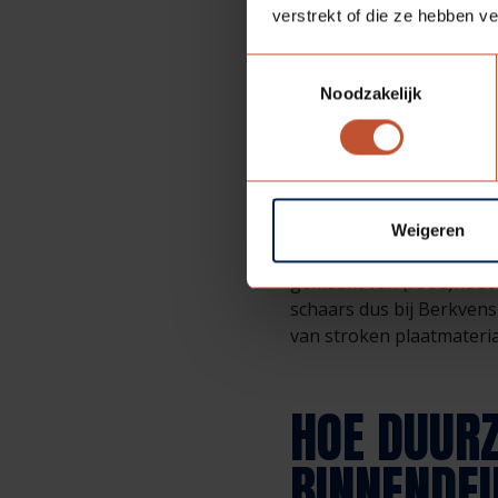
genoemd. Deze strips wer
verstrekt of die ze hebben v
zicht zijn en dus ook ge
Toestemmingsselectie
altijd in het deurkader. 
Noodzakelijk
de onderzijde voor een a
ALTERNATI
Weigeren
De vulling van de brand
gemaakt van (rood)hout e
schaars dus bij Berkven
van stroken plaatmateri
HOE DUUR
BINNENDE