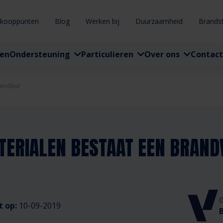
rkooppunten
Blog
Werken bij
Duurzaamheid
Brands
ten
Ondersteuning
Particulieren
Over ons
Contact
nendeur
ATERIALEN BESTAAT EEN BRAN
G
t op:
10-09-2019