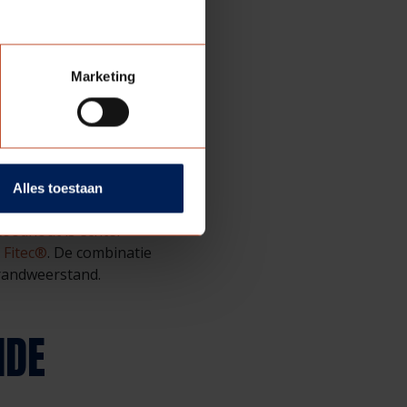
eel is dat ze dan in het
de brandwerende strips
ijn en zorgt de strip aan
Marketing
RKADER
Alles toestaan
r is het deurkader
 Roodhout is echter
:
Fitec®
. De combinatie
brandweerstand.
NDE