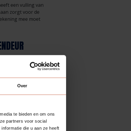
eft een vulling van
paan zorgt voor de
e rekening mee moet
ENDEUR
 ook een kern van
 met dichtingen in het
Over
en brand. Uiteindelijk
 media te bieden en om ons
ht wordt afgesloten in
ze partners voor social
mend materiaal
nformatie die u aan ze heeft