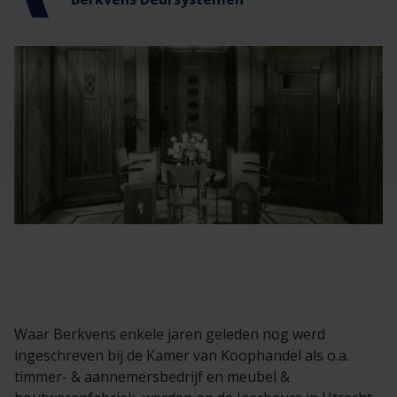
Veelgestelde vragen
Brochures
Technische documentatie
Veelgestelde vragen
Waar Berkvens enkele jaren geleden nog werd
ingeschreven bij de Kamer van Koophandel als o.a.
timmer- & aannemersbedrijf en meubel &