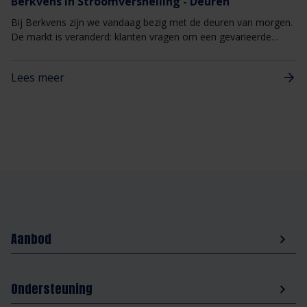
Berkvens in Stroomversnelling - Deuren
Bij Berkvens zijn we vandaag bezig met de deuren van morgen.
De markt is veranderd: klanten vragen om een gevarieerde
productmix én hoge volumes. Daarom stond onze
deurenfabriek in 2025 volledig in het teken van vernieuwing. Met
Lees meer
slimme investeringen in machines en processen spelen we in op
deze veranderende klantvraag met zicht op de toekomst.
Aanbod
Ondersteuning