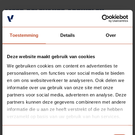
MEER RELEVANTE ARTIKELEN
Toestemming
Details
Over
Deze website maakt gebruik van cookies
We gebruiken cookies om content en advertenties te
personaliseren, om functies voor social media te bieden
en om ons websiteverkeer te analyseren. Ook delen we
informatie over uw gebruik van onze site met onze
partners voor social media, adverteren en analyse. Deze
partners kunnen deze gegevens combineren met andere
Binnendeuren
Algemeen
Projecten
02-07-2026
informatie die u aan ze heeft verstrekt of die ze hebben
Verdi: slim bouwen met maximale uitstraling
verzameld op basis van uw gebruik van hun services.
In de huidige bouwmarkt draait alles om snelheid, efficiëntie en
kwaliteit. Projecten moeten sneller gerealiseerd worden, zonder
Toestemmingsselectie