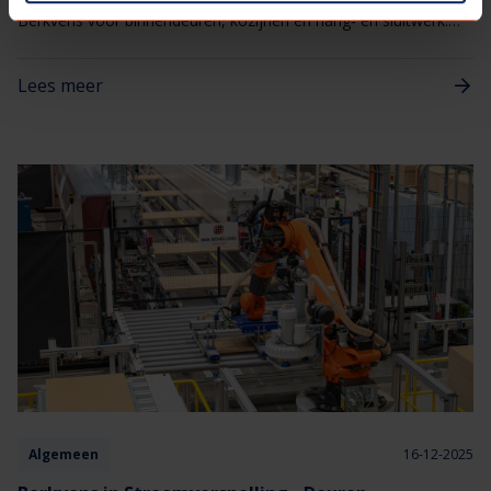
Berkvens voor binnendeuren, kozijnen en hang‑ en sluitwerk.
Eén aanspreekpunt voor alles wat met deuren te maken heeft,
van kleine afstellingen tot gerichte reparaties
Lees meer
Algemeen
16-12-2025