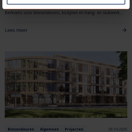
De Deurendokter is de specialistische servicedienst van
Berkvens voor binnendeuren, kozijnen en hang‑ en sluitwerk.
Eén aanspreekpunt voor alles wat met deuren te maken heeft,
van kleine afstellingen tot gerichte reparaties
Lees meer
Binnendeuren
Algemeen
Projecten
03-10-2025