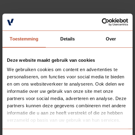
MEER RELEVANTE ARTIKELEN
Toestemming
Details
Over
Deze website maakt gebruik van cookies
We gebruiken cookies om content en advertenties te
personaliseren, om functies voor social media te bieden
en om ons websiteverkeer te analyseren. Ook delen we
informatie over uw gebruik van onze site met onze
partners voor social media, adverteren en analyse. Deze
partners kunnen deze gegevens combineren met andere
Binnendeuren
Algemeen
Projecten
02-07-2026
informatie die u aan ze heeft verstrekt of die ze hebben
verzameld op basis van uw gebruik van hun services.
Verdi: slim bouwen met maximale uitstraling
In de huidige bouwmarkt draait alles om snelheid, efficiëntie en