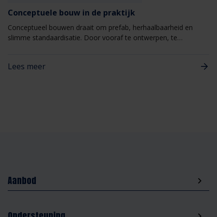
Conceptuele bouw in de praktijk
Conceptueel bouwen draait om prefab, herhaalbaarheid en
slimme standaardisatie. Door vooraf te ontwerpen, te
engineeren en in de fabriek te produceren, wordt de bouwtijd
verkort, de faalkosten beperkt en de kwaliteit geborgd.
Lees meer
Aanbod
Ondersteuning