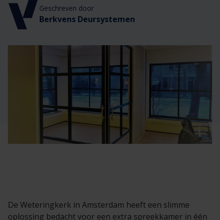
Veelgestelde vragen
Brochures
Geschreven door
Berkvens Deursystemen
Technische documentatie
Veelgestelde vragen
De Weteringkerk in Amsterdam heeft een slimme
oplossing bedacht voor een extra spreekkamer in één