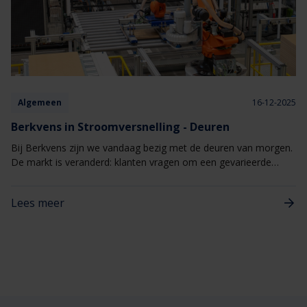
Algemeen
16-12-2025
Berkvens in Stroomversnelling - Deuren
Bij Berkvens zijn we vandaag bezig met de deuren van morgen.
De markt is veranderd: klanten vragen om een gevarieerde
productmix én hoge volumes. Daarom stond onze
deurenfabriek in 2025 volledig in het teken van vernieuwing. Met
Lees meer
slimme investeringen in machines en processen spelen we in op
deze veranderende klantvraag met zicht op de toekomst.