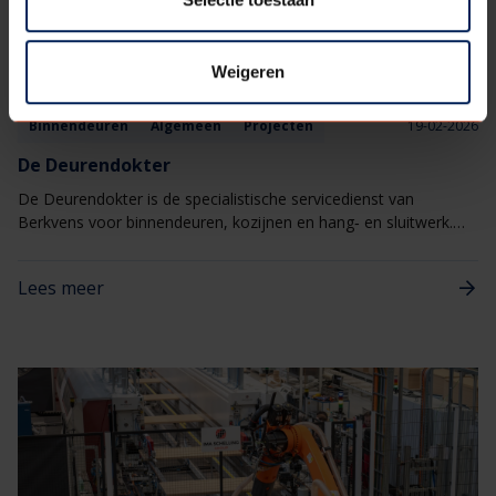
Weigeren
Binnendeuren
Algemeen
Projecten
19-02-2026
De Deurendokter
De Deurendokter is de specialistische servicedienst van
Berkvens voor binnendeuren, kozijnen en hang‑ en sluitwerk.
Eén aanspreekpunt voor alles wat met deuren te maken heeft,
van kleine afstellingen tot gerichte reparaties
Lees meer