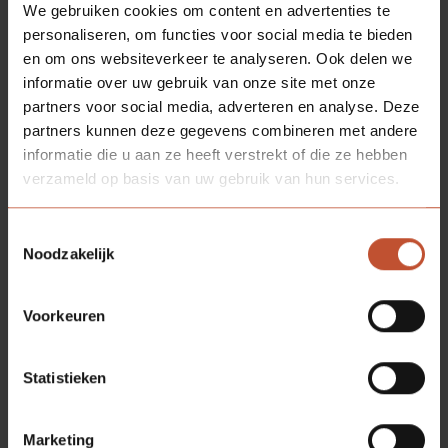
We gebruiken cookies om content en advertenties te
personaliseren, om functies voor social media te bieden
en om ons websiteverkeer te analyseren. Ook delen we
MEER RELEVANTE ARTIKELEN
informatie over uw gebruik van onze site met onze
partners voor social media, adverteren en analyse. Deze
partners kunnen deze gegevens combineren met andere
informatie die u aan ze heeft verstrekt of die ze hebben
verzameld op basis van uw gebruik van hun services.
Toestemmingsselectie
Noodzakelijk
Voorkeuren
Berkvens door de jaren heen
04-05-2022
Statistieken
Berkvens 90 jaar: Nieuwe expeditie hal en
luchtbrug
Marketing