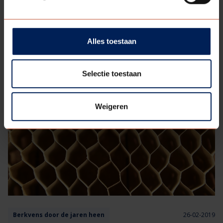
Een van de grootste ontwikkelingen van 2021 is toch wel de
sloop van de oude expeditie hal en de bouw van de nieuwe
expeditie hal met luchtbrug.
Alles toestaan
Lees meer
Selectie toestaan
Weigeren
Berkvens door de jaren heen
26-02-2019