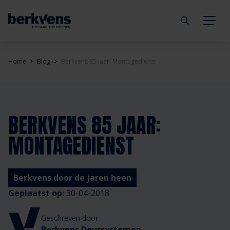
Terug
Terug
Terug
Terug
Terug
Terug
Home
Blog
Berkvens 85 jaar: Montagedienst
Deuren
Eengezinswoning
Aannemer
Inbraakwerend
mijndeur.nl
Blog
Kozijnen
Meergezinswoning
Architect
Brandwerend
Webshop
Organisatie
BERKVENS 85 JAAR:
MONTAGEDIENST
Hang- & sluitwerk
Utiliteitsgebouw
Projectontwikkelaar
Geluidwerend
Inspiratie
Duurzaamheid
Diensten
Prefab woning
Handelspartner
Rookwerend
Verkooppunten
GND Garantiedeuren
Berkvens door de jaren heen
Geplaatst op:
30-04-2018
Technische documentatie
Duurzaamheid
Veelgestelde vragen
Werken bij Berkvens
Geschreven door
Berkvens Deursystemen