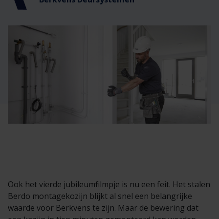
Veelgestelde vragen
Brochures
Technische documentatie
Veelgestelde vragen
Ook het vierde jubileumfilmpje is nu een feit. Het stalen
Berdo montagekozijn blijkt al snel een belangrijke
waarde voor Berkvens te zijn. Maar de bewering dat