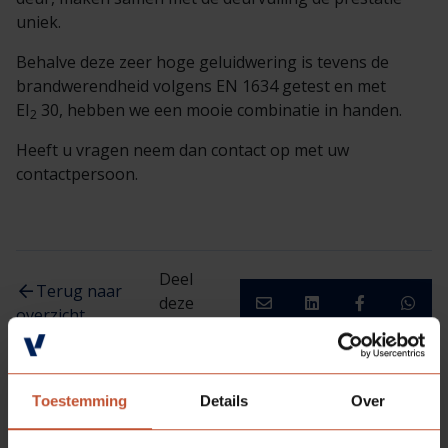
uniek.
Behalve deze zeer hoge geluidwering is tevens de
brandwerendheid volgens EN 1634 getest en met
EI
30, hebben we een mooie combinatie in handen.
2
Heeft u vragen neem dan contact op met uw
contactpersoon.
Deel
Terug naar
deze
overzicht
pagina:
Toestemming
Details
Over