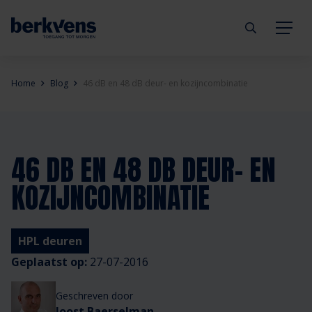
Terug
Terug
Terug
Terug
Terug
Terug
Home
Blog
46 dB en 48 dB deur- en kozijncombinatie
Deuren
Eengezinswoning
Aannemer
Inbraakwerend
mijndeur.nl
Blog
Kozijnen
Meergezinswoning
Architect
Brandwerend
Webshop
Organisatie
46 DB EN 48 DB DEUR- EN
KOZIJNCOMBINATIE
Hang- & sluitwerk
Utiliteitsgebouw
Projectontwikkelaar
Geluidwerend
Inspiratie
Duurzaamheid
Diensten
Prefab woning
Handelspartner
Rookwerend
Verkooppunten
GND Garantiedeuren
HPL deuren
Geplaatst op:
27-07-2016
Technische documentatie
Duurzaamheid
Veelgestelde vragen
Werken bij Berkvens
Geschreven door
Joost Baerselman