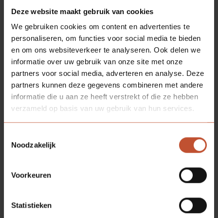
Deze website maakt gebruik van cookies
MEER RELEVANTE ARTIKELEN
We gebruiken cookies om content en advertenties te
personaliseren, om functies voor social media te bieden
en om ons websiteverkeer te analyseren. Ook delen we
informatie over uw gebruik van onze site met onze
partners voor social media, adverteren en analyse. Deze
partners kunnen deze gegevens combineren met andere
informatie die u aan ze heeft verstrekt of die ze hebben
verzameld op basis van uw gebruik van hun services.
Toestemmingsselectie
Noodzakelijk
Voorkeuren
HPL deuren
04-05-2021
Zo reageert een brandwerende binnendeur bij
brand
Statistieken