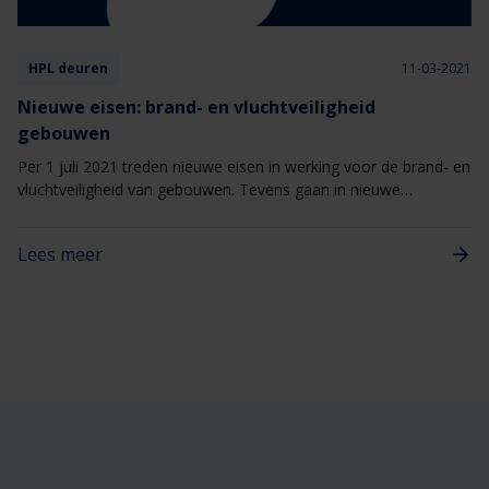
HPL deuren
11-03-2021
Nieuwe eisen: brand- en vluchtveiligheid
gebouwen
Per 1 juli 2021 treden nieuwe eisen in werking voor de brand- en
vluchtveiligheid van gebouwen. Tevens gaan in nieuwe
gebouwen strengere eisen gelden tegen rookverspreiding die
zijn afgestemd op de Europese classificatie Sa en S200.
Lees meer