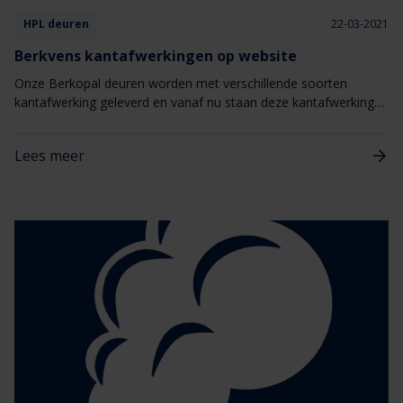
HPL deuren
22-03-2021
Berkvens kantafwerkingen op website
Onze Berkopal deuren worden met verschillende soorten
kantafwerking geleverd en vanaf nu staan deze kantafwerkingen
ook gepresenteerd op onze website. Er is keuze uit een
verdekte hardhouten kantlat, Eproc of Topkant kantafwerking.
Lees meer
Zo waarborgen wij de kwaliteit van HPL-deuren: de binnendeur
is minder kwetsbaar, het kan de levensduur verlengen en in
verschillende gevallen het onderhoud beperken.