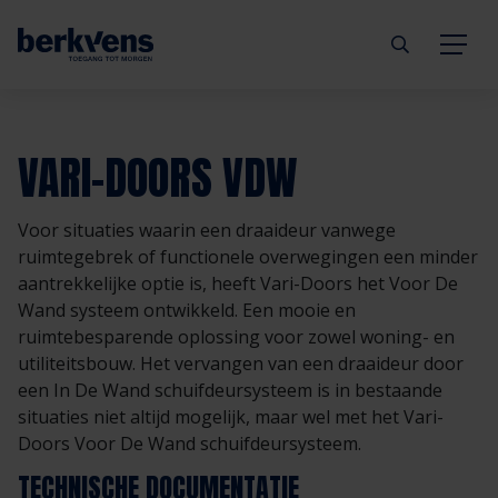
Terug
Terug
Terug
Terug
Terug
Terug
VARI-DOORS VDW
Deuren
Eengezinswoning
Aannemer
Inbraakwerend
mijndeur.nl
Blog
Voor situaties waarin een draaideur vanwege
Kozijnen
Meergezinswoning
Architect
Brandwerend
Webshop
Organisatie
ruimtegebrek of functionele overwegingen een minder
aantrekkelijke optie is, heeft Vari-Doors het Voor De
Wand systeem ontwikkeld. Een mooie en
Hang- & sluitwerk
Utiliteitsgebouw
Projectontwikkelaar
Geluidwerend
Inspiratie
Duurzaamheid
ruimtebesparende oplossing voor zowel woning- en
utiliteitsbouw. Het vervangen van een draaideur door
Diensten
Prefab woning
Handelspartner
Rookwerend
Verkooppunten
GND Garantiedeuren
een In De Wand schuifdeursysteem is in bestaande
situaties niet altijd mogelijk, maar wel met het Vari-
Technische documentatie
Duurzaamheid
Veelgestelde vragen
Werken bij Berkvens
Doors Voor De Wand schuifdeursysteem.
TECHNISCHE DOCUMENTATIE