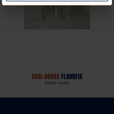
VARI-DOORS
FLOORFIX
Bekijk model