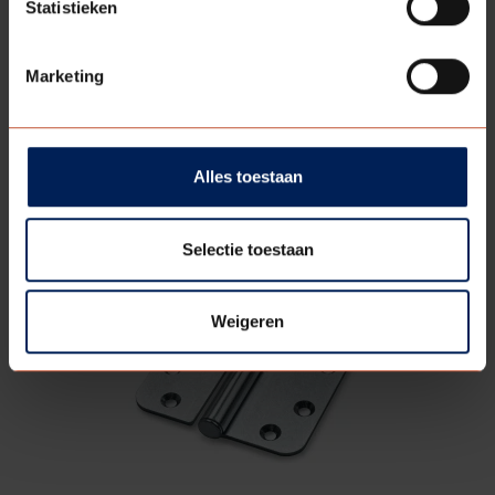
Statistieken
Marketing
AVENTO
SCHARNIER
Alles toestaan
Bekijk model
Selectie toestaan
Weigeren