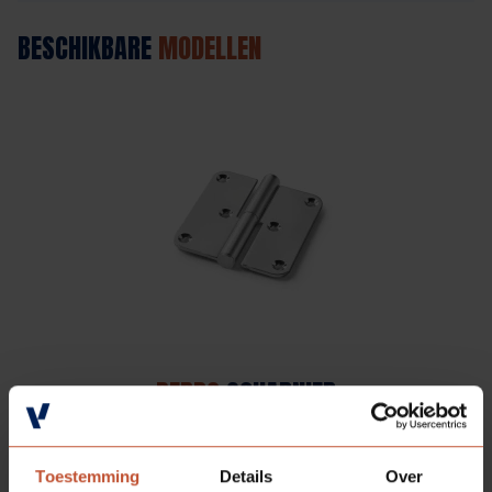
BESCHIKBARE
MODELLEN
BERDO
SCHARNIER
Bekijk model
Toestemming
Details
Over