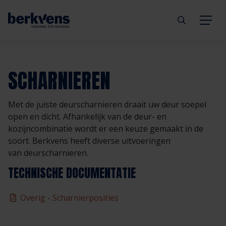
Terug
Terug
Terug
Terug
Terug
Terug
SCHARNIEREN
Deuren
Eengezinswoning
Aannemer
Inbraakwerend
mijndeur.nl
Blog
Met de juiste deurscharnieren draait uw deur soepel
Kozijnen
Meergezinswoning
Architect
Brandwerend
Webshop
Organisatie
open en dicht. Afhankelijk van de deur- en
kozijncombinatie wordt er een keuze gemaakt in de
soort. Berkvens heeft diverse uitvoeringen
Hang- & sluitwerk
Utiliteitsgebouw
Projectontwikkelaar
Geluidwerend
Inspiratie
Duurzaamheid
van deurscharnieren.
TECHNISCHE DOCUMENTATIE
Diensten
Prefab woning
Handelspartner
Rookwerend
Verkooppunten
GND Garantiedeuren
Overig - Scharnierposities
Technische documentatie
Duurzaamheid
Veelgestelde vragen
Werken bij Berkvens