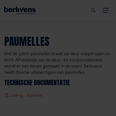
Terug
Terug
Terug
Terug
Terug
Terug
PAUMELLES
Deuren
Eengezinswoning
Aannemer
Inbraakwerend
mijndeur.nl
Blog
Met de juiste paumelles draait uw deur soepel open en
Kozijnen
Meergezinswoning
Architect
Brandwerend
Webshop
Organisatie
dicht. Afhankelijk van de deur- en kozijncombinatie
wordt er een keuze gemaakt in de soort. Berkvens
heeft diverse uitvoeringen van paumelles.
Hang- & sluitwerk
Utiliteitsgebouw
Projectontwikkelaar
Geluidwerend
Inspiratie
Duurzaamheid
TECHNISCHE DOCUMENTATIE
Diensten
Prefab woning
Handelspartner
Rookwerend
Verkooppunten
GND Garantiedeuren
Overig - Posities
Technische documentatie
Duurzaamheid
Veelgestelde vragen
Werken bij Berkvens