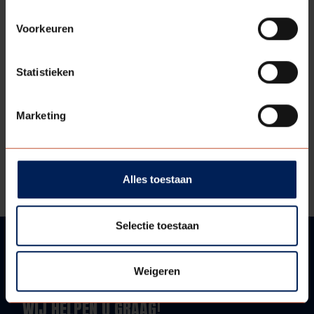
Voorkeuren
Statistieken
Marketing
PAUMELLE
Bekijk model
Alles toestaan
Selectie toestaan
Weigeren
VRAGEN?
WIJ HELPEN U GRAAG!