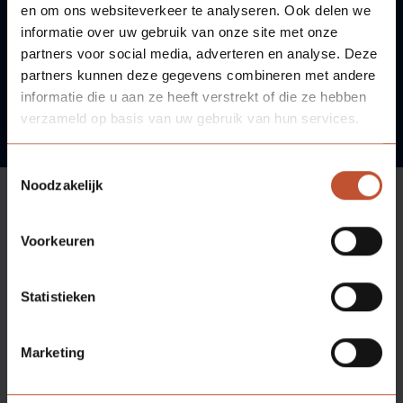
Veelgestelde vragen
Brochures
en om ons websiteverkeer te analyseren. Ook delen we
informatie over uw gebruik van onze site met onze
partners voor social media, adverteren en analyse. Deze
Technische documentatie
Neem contact met ons op!
partners kunnen deze gegevens combineren met andere
informatie die u aan ze heeft verstrekt of die ze hebben
Veelgestelde vragen
verzameld op basis van uw gebruik van hun services.
Toestemmingsselectie
Noodzakelijk
Voorkeuren
Aanbod
Statistieken
Ondersteuning
Marketing
Assortiment