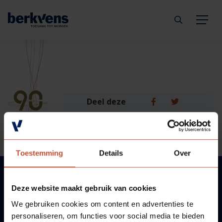
Terug
Terug
Terug
Terug
Terug
Terug
Deuren
Eengezinswoning
Aannemer
Inbraakwerend
mijndeur.nl
Blog
Deel deze
Kozijnen
Meergezinswoning
Architect
Brandwerend
Webshop
Organisatie
pagina:
Hang- & sluitwerk
Utiliteitsgebouw
Projectontwikkelaar
Geluidwerend
Inspiratie
Duurzaamheid
Toestemming
Details
Over
Diensten
Prefab woning
Handelspartner
Rookwerend
Verkooppunten
GND Garantiedeuren
Deze website maakt gebruik van cookies
VRAGEN?
Technische documentatie
Duurzaamheid
Veelgestelde vragen
Werken bij Berkvens
We gebruiken cookies om content en advertenties te
personaliseren, om functies voor social media te bieden
WIJ HELPEN U GRAAG!