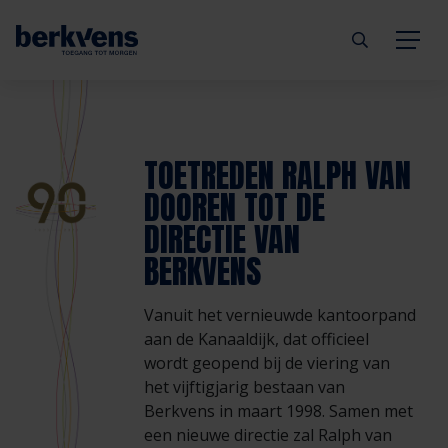
Terug
Terug
Terug
Terug
Terug
Terug
TOETREDEN RALPH VAN
Deuren
Eengezinswoning
Aannemer
Inbraakwerend
mijndeur.nl
Blog
DOOREN TOT DE
Kozijnen
Meergezinswoning
Architect
Brandwerend
Webshop
Organisatie
DIRECTIE VAN
BERKVENS
Hang- & sluitwerk
Utiliteitsgebouw
Projectontwikkelaar
Geluidwerend
Inspiratie
Duurzaamheid
Vanuit het vernieuwde kantoorpand
aan de Kanaaldijk, dat officieel
Diensten
Prefab woning
Handelspartner
Rookwerend
Verkooppunten
GND Garantiedeuren
wordt geopend bij de viering van
het vijftigjarig bestaan van
Technische documentatie
Duurzaamheid
Veelgestelde vragen
Werken bij Berkvens
Berkvens in maart 1998. Samen met
een nieuwe directie zal Ralph van