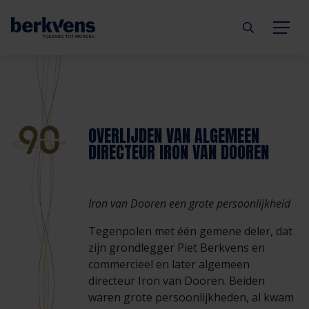
Terug
Terug
Terug
Terug
Terug
Terug
Deuren
Eengezinswoning
Aannemer
Inbraakwerend
mijndeur.nl
Blog
OVERLIJDEN VAN ALGEMEEN
DIRECTEUR IRON VAN DOOREN
Kozijnen
Meergezinswoning
Architect
Brandwerend
Webshop
Organisatie
Hang- & sluitwerk
Utiliteitsgebouw
Projectontwikkelaar
Geluidwerend
Inspiratie
Duurzaamheid
Iron van Dooren een grote persoonlijkheid
Tegenpolen met één gemene deler, dat
Diensten
Prefab woning
Handelspartner
Rookwerend
Verkooppunten
GND Garantiedeuren
zijn grondlegger Piet Berkvens en
commercieel en later algemeen
Technische documentatie
Duurzaamheid
Veelgestelde vragen
Werken bij Berkvens
directeur Iron van Dooren. Beiden
waren grote persoonlijkheden, al kwam