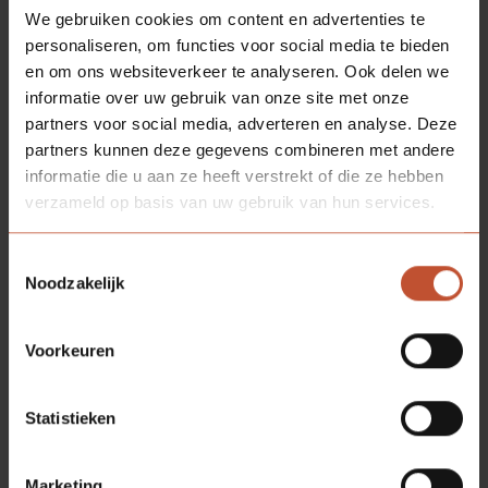
hecht familiebedrijf, waar elke
We gebruiken cookies om content en advertenties te
medewerker zich thuis voelt. Dat gevoel
personaliseren, om functies voor social media te bieden
werd door Iron van Dooren versterkt
en om ons websiteverkeer te analyseren. Ook delen we
door altijd een luisterend oor te bieden.
informatie over uw gebruik van onze site met onze
Maar ook zakenrelaties waarderen zijn
partners voor social media, adverteren en analyse. Deze
sociale opstelling. Zaken doen wordt
partners kunnen deze gegevens combineren met andere
langzaam maar zeker meer dan een
informatie die u aan ze heeft verstrekt of die ze hebben
geldkwestie. Ook vertrouwen,
verzameld op basis van uw gebruik van hun services.
waardering en relatiebeheer gaan een
rol spelen. Een rol die Iron van Dooren
Toestemmingsselectie
op het lijf geschreven was.
Noodzakelijk
De tweede directeur van Berkvens
ontpopt zich tot een commercieel talent
Voorkeuren
met een sociaal hart. Hij heeft het
vermogen om de doelen van het bedrijf
Statistieken
op langere termijn uit te zetten en daar
vastberaden op af te koersen. Door
zakelijk risico’s te nemen en duidelijke
Marketing