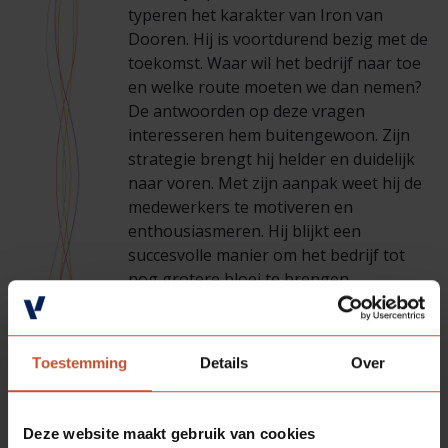
typeren het karakter van Iron van
Dooren. Hij is voortdurend bezig met de
toekomst. Waar wil het bedrijf naar toe
en welke route moeten we dan nemen?
De antwoorden op deze vragen
interesseren hem buitengewoon. Zijn
strategie brengt hij helder en duidelijk
naar voren. Met zijn aanpak weet hij de
medewerkers te motiveren en
enthousiasmeren. Hij blijkt een
succesvolle manier om het bedrijf tot
nog grotere bloei te brengen.
Iron van Dooren was een echt
familiemens. Daarom voelde hij zich ook
Toestemming
Details
Over
thuis in een familiebedrijf. Met zijn
oprechte interesse in het wel en wee
van zijn medewerkers maakt hij
Deze website maakt gebruik van cookies
Berkvens ook in figuurlijke zin tot een