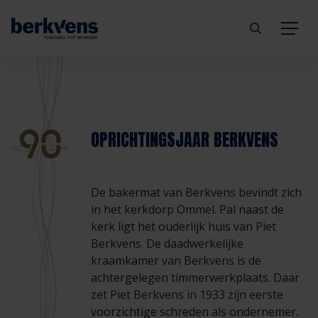
Terug
Terug
Terug
Terug
Terug
Terug
Deuren
Eengezinswoning
Aannemer
Inbraakwerend
mijndeur.nl
Blog
OPRICHTINGSJAAR BERKVENS
Kozijnen
Meergezinswoning
Architect
Brandwerend
Webshop
Organisatie
De bakermat van Berkvens bevindt zich
Hang- & sluitwerk
Utiliteitsgebouw
Projectontwikkelaar
Geluidwerend
Inspiratie
Duurzaamheid
in het kerkdorp Ommel. Pal naast de
kerk ligt het ouderlijk huis van Piet
Diensten
Prefab woning
Handelspartner
Rookwerend
Verkooppunten
GND Garantiedeuren
Berkvens. De daadwerkelijke
kraamkamer van Berkvens is de
achtergelegen timmerwerkplaats. Daar
Technische documentatie
Duurzaamheid
Veelgestelde vragen
Werken bij Berkvens
zet Piet Berkvens in 1933 zijn eerste
voorzichtige schreden als ondernemer.