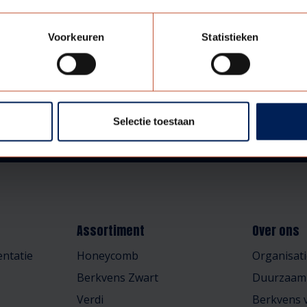
Voorkeuren
Statistieken
Selectie toestaan
Assortiment
Over ons
ntatie
Honeycomb
Organisati
Berkvens Zwart
Duurzaam
Verdi
Berkvens v