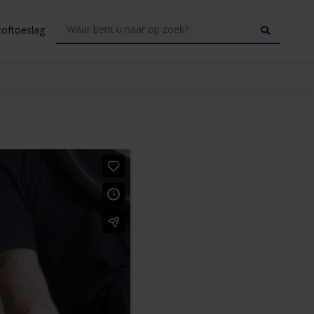
toftoeslag