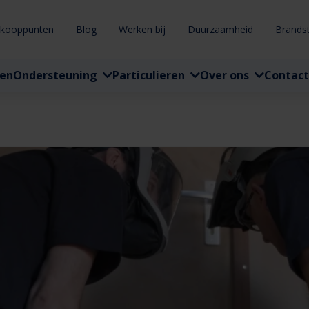
rkooppunten
Blog
Werken bij
Duurzaamheid
Brands
ten
Ondersteuning
Particulieren
Over ons
Contact