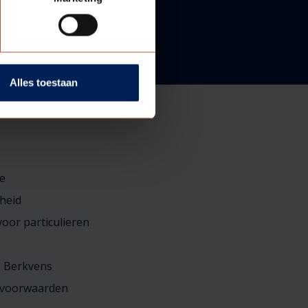
Alles toestaan
e
heid
oor particulieren
j Berkvens
 voorwaarden