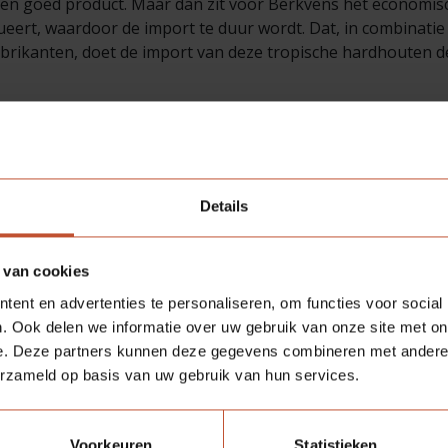
t een goed product. Maar dan zit voor Berkvens het economisc
ueert, waardoor de import te duur wordt. Dat, in combinatie
brikanten, doet de import van deze tropische hardhouten d
Deel deze pagina:
Details
 van cookies
ent en advertenties te personaliseren, om functies voor social
. Ook delen we informatie over uw gebruik van onze site met on
e. Deze partners kunnen deze gegevens combineren met andere i
erzameld op basis van uw gebruik van hun services.
Voorkeuren
Statistieken