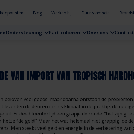
rkooppunten
Blog
Werken bij
Duurzaamheid
Brands
ten
Ondersteuning
Particulieren
Over ons
Contact
INDE VAN IMPORT VAN TROPISCH HARD
n beloven veel goeds, maar daarna ontstaan de problemen
t leverden de deuren in ons klimaat in de praktijk de nodi
 uit. Er deed toentertijd een grapje de ronde: “het zijn go
r hetzelfde geld!” Maar het was helemaal niet grappig, de 
vens. Men steekt veel geld en energie in de verbetering van 