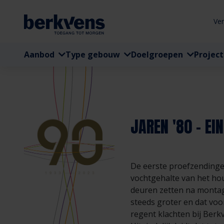
Ve
Aanbod
Type gebouw
Doelgroepen
Projec
JAREN '80 – E
De eerste proefzendinge
vochtgehalte van het hou
deuren zetten na montage
steeds groter en dat voo
regent klachten bij Berk