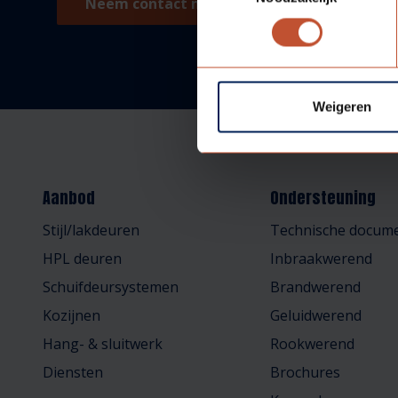
Neem contact met ons op!
Weigeren
Aanbod
Ondersteuning
Stijl/lakdeuren
Technische docume
HPL deuren
Inbraakwerend
Schuifdeursystemen
Brandwerend
Kozijnen
Geluidwerend
Hang- & sluitwerk
Rookwerend
Diensten
Brochures