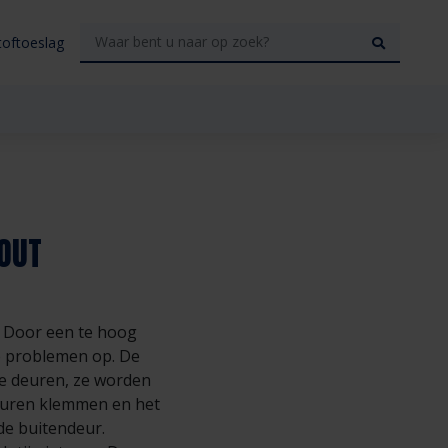
toftoeslag
HOUT
. Door een te hoog
ge problemen op. De
eie deuren, ze worden
deuren klemmen en het
de buitendeur.