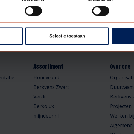
Selectie toestaan
Assortiment
Over ons
ntatie
Honeycomb
Organisati
Berkvens Zwart
Duurzaam
Verdi
Berkvens v
Berkolux
Projecten
mijndeur.nl
Werken bi
Algemene