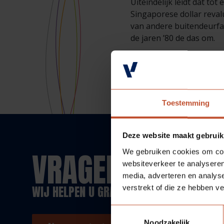
Uiteindelijk leidt dat to
Singaporese dollar reval
van andere buitendeurfa
de jaren ’80 de das om.
Toestemming
Deze website maakt gebruik
VRAGEN?
We gebruiken cookies om cont
websiteverkeer te analyseren
media, adverteren en analys
WIJ HELPEN U GRAAG!
verstrekt of die ze hebben v
Toestemmingsselectie
Noodzakelijk