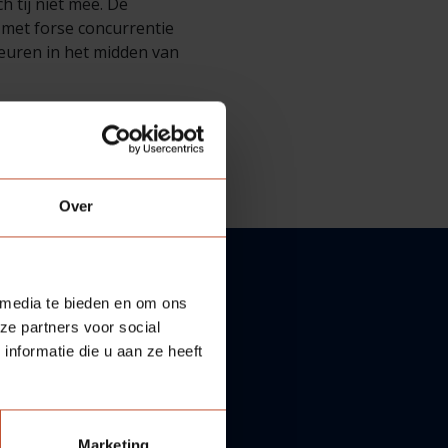
h tij niet mee. De
 met forse concurrentie
euren in het midden van
Over
 media te bieden en om ons
ze partners voor social
nformatie die u aan ze heeft
Marketing