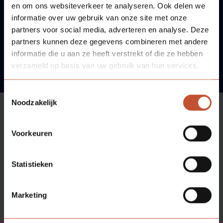
Veelgestelde vragen
Brochures
en om ons websiteverkeer te analyseren. Ook delen we
informatie over uw gebruik van onze site met onze
partners voor social media, adverteren en analyse. Deze
Technische documentatie
Neem contact met ons op!
partners kunnen deze gegevens combineren met andere
informatie die u aan ze heeft verstrekt of die ze hebben
Veelgestelde vragen
verzameld op basis van uw gebruik van hun services.
Toestemmingsselectie
Noodzakelijk
Voorkeuren
Aanbod
Statistieken
Ondersteuning
Marketing
Assortiment