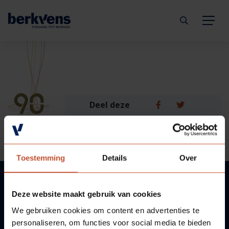
Terug
Terug
Terug
Terug
Terug
Terug
Deuren
Eengezinswoning
Aannemer
Inbraakwerend
mijndeur.nl
Blog
Deel deze
Kozijnen
Meergezinswoning
Architect
Brandwerend
Webshop
Organisatie
pagina:
Hang- & sluitwerk
Utiliteitsgebouw
Projectontwikkelaar
Geluidwerend
Inspiratie
Duurzaamheid
Toestemming
Details
Over
Diensten
Prefab woning
Handelspartner
Rookwerend
Verkooppunten
GND Garantiedeuren
Deze website maakt gebruik van cookies
VRAGEN?
Technische documentatie
Duurzaamheid
Veelgestelde vragen
Werken bij Berkvens
We gebruiken cookies om content en advertenties te
personaliseren, om functies voor social media te bieden
WIJ HELPEN U GRAAG!