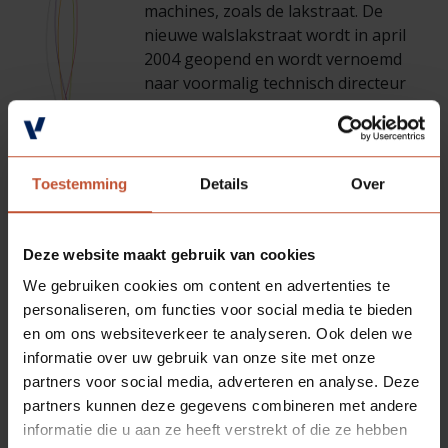
machines, zoals de lakstraat. De
nieuwe walslakstraat wordt in april
2004 geopend en wordt vernoemd
naar voormalig technisch directeur
Theo Houben (afscheid genomen in
2003). Dit omdat dit een van zijn
laatste (mega)projecten bij
Berkvens is geweest.
Toestemming
Details
Over
Deze website maakt gebruik van cookies
We gebruiken cookies om content en advertenties te
personaliseren, om functies voor social media te bieden
en om ons websiteverkeer te analyseren. Ook delen we
informatie over uw gebruik van onze site met onze
partners voor social media, adverteren en analyse. Deze
partners kunnen deze gegevens combineren met andere
informatie die u aan ze heeft verstrekt of die ze hebben