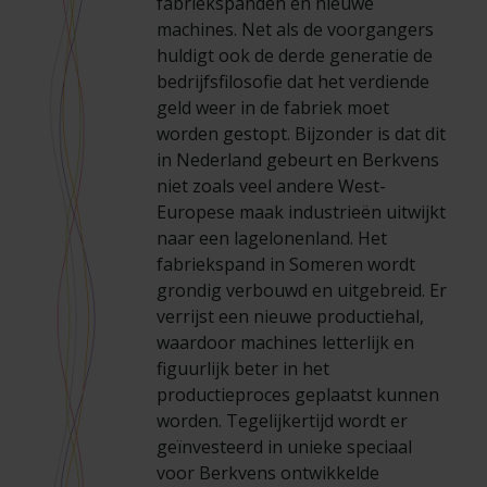
fabriekspanden en nieuwe
Veelgestelde vragen
Brochures
machines. Net als de voorgangers
huldigt ook de derde generatie de
Technische documentatie
bedrijfsfilosofie dat het verdiende
geld weer in de fabriek moet
worden gestopt. Bijzonder is dat dit
Veelgestelde vragen
in Nederland gebeurt en Berkvens
niet zoals veel andere West-
Europese maak industrieën uitwijkt
naar een lagelonenland. Het
fabriekspand in Someren wordt
grondig verbouwd en uitgebreid. Er
verrijst een nieuwe productiehal,
waardoor machines letterlijk en
figuurlijk beter in het
productieproces geplaatst kunnen
worden. Tegelijkertijd wordt er
geïnvesteerd in unieke speciaal
voor Berkvens ontwikkelde