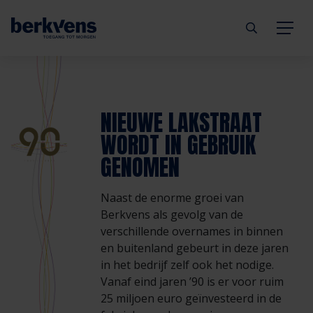
Terug
Terug
Terug
Terug
Terug
Terug
NIEUWE LAKSTRAAT
Deuren
Eengezinswoning
Aannemer
Inbraakwerend
mijndeur.nl
Blog
WORDT IN GEBRUIK
Kozijnen
Meergezinswoning
Architect
Brandwerend
Webshop
Organisatie
GENOMEN
Hang- & sluitwerk
Utiliteitsgebouw
Projectontwikkelaar
Geluidwerend
Inspiratie
Duurzaamheid
Naast de enorme groei van
Berkvens als gevolg van de
verschillende overnames in binnen
Diensten
Prefab woning
Handelspartner
Rookwerend
Verkooppunten
GND Garantiedeuren
en buitenland gebeurt in deze jaren
in het bedrijf zelf ook het nodige.
Technische documentatie
Duurzaamheid
Veelgestelde vragen
Werken bij Berkvens
Vanaf eind jaren ’90 is er voor ruim
25 miljoen euro geïnvesteerd in de