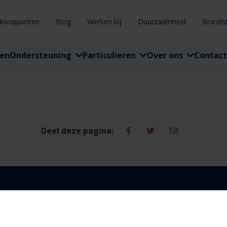
rkooppunten
Blog
Werken bij
Duurzaamheid
Brands
ten
Ondersteuning
Particulieren
Over ons
Contact
Deel deze pagina: