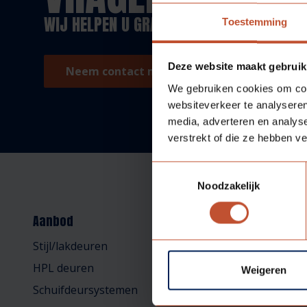
WIJ HELPEN U GRAAG!
Toestemming
Deze website maakt gebruik
Neem contact met ons op!
We gebruiken cookies om cont
websiteverkeer te analyseren
media, adverteren en analys
verstrekt of die ze hebben v
Toestemmingsselectie
Noodzakelijk
Aanbod
Ondersteuning
Stijl/lakdeuren
Technische docume
HPL deuren
Inbraakwerend
Weigeren
Schuifdeursystemen
Brandwerend