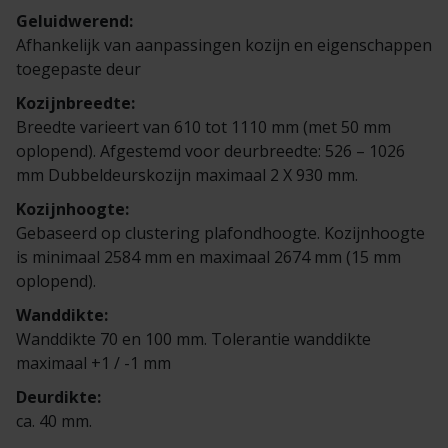
Veelgestelde vragen
Brochures
Geluidwerend:
Afhankelijk van aanpassingen kozijn en eigenschappen
Technische documentatie
toegepaste deur
Kozijnbreedte:
Veelgestelde vragen
Breedte varieert van 610 tot 1110 mm (met 50 mm
oplopend). Afgestemd voor deurbreedte: 526 – 1026
mm Dubbeldeurskozijn maximaal 2 X 930 mm.
Kozijnhoogte:
Gebaseerd op clustering plafondhoogte. Kozijnhoogte
is minimaal 2584 mm en maximaal 2674 mm (15 mm
oplopend).
Wanddikte:
Wanddikte 70 en 100 mm. Tolerantie wanddikte
maximaal +1 / -1 mm
Deurdikte:
ca. 40 mm.