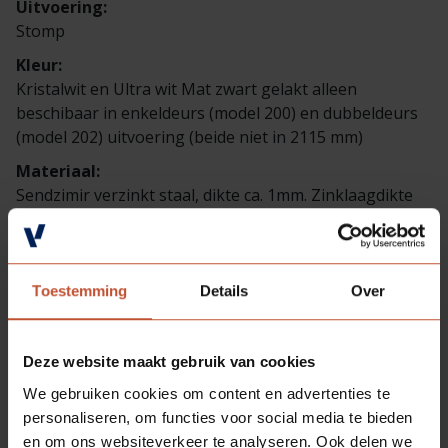
Uitvoering:
Stomp
Kleur:
Kristalwit en Ultra wit Mat zwart gelakt alleen
beschibaar in enkeldeurs (model 200) en dubbeldeurs
(model 202) uitvoering (beide niet in 2115 mm)
Materiaal:
Sendzimir verzinkt staal, dikte ca. 1mm. Zinklaagdikte
ca. 18 - 20 µm. Polyester laklaag dikte ca. 35 µm
Toestemming
Details
Over
Deze website maakt gebruik van cookies
We gebruiken cookies om content en advertenties te
personaliseren, om functies voor social media te bieden
en om ons websiteverkeer te analyseren. Ook delen we