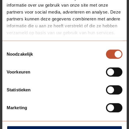
informatie over uw gebruik van onze site met onze
partners voor social media, adverteren en analyse. Deze
partners kunnen deze gegevens combineren met andere
informatie die u aan ze heeft verstrekt of die ze hebben
verzameld op basis van uw gebruik van hun services.
Toestemmingsselectie
Noodzakelijk
Voorkeuren
DOWNLOADS
Statistieken
Bestektekst
Marketing
Technische informatie - Technische
informatie