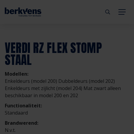
Terug
Terug
Terug
Terug
Terug
Terug
VERDI RZ FLEX STOMP
Deuren
Eengezinswoning
Aannemer
Inbraakwerend
mijndeur.nl
Blog
STAAL
Kozijnen
Meergezinswoning
Architect
Brandwerend
Webshop
Organisatie
Modellen:
Enkeldeurs (model 200) Dubbeldeurs (model 202)
Hang- & sluitwerk
Utiliteitsgebouw
Projectontwikkelaar
Geluidwerend
Inspiratie
Duurzaamheid
Enkeldeurs met zijlicht (model 204) Mat zwart alleen
beschikbaar in model 200 en 202
Diensten
Prefab woning
Handelspartner
Rookwerend
Verkooppunten
GND Garantiedeuren
Functionaliteit:
Standaard
Technische documentatie
Duurzaamheid
Veelgestelde vragen
Werken bij Berkvens
Brandwerend:
N.v.t.