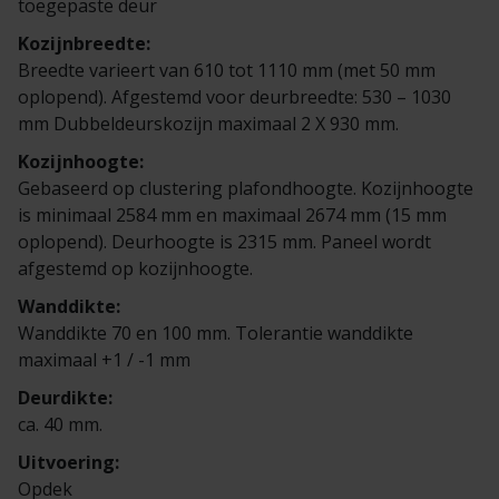
toegepaste deur
Veelgestelde vragen
Brochures
Kozijnbreedte:
Breedte varieert van 610 tot 1110 mm (met 50 mm
Technische documentatie
oplopend). Afgestemd voor deurbreedte: 530 – 1030
mm Dubbeldeurskozijn maximaal 2 X 930 mm.
Veelgestelde vragen
Kozijnhoogte:
Gebaseerd op clustering plafondhoogte. Kozijnhoogte
is minimaal 2584 mm en maximaal 2674 mm (15 mm
oplopend). Deurhoogte is 2315 mm. Paneel wordt
afgestemd op kozijnhoogte.
Wanddikte:
Wanddikte 70 en 100 mm. Tolerantie wanddikte
maximaal +1 / -1 mm
Deurdikte:
ca. 40 mm.
Uitvoering:
Opdek