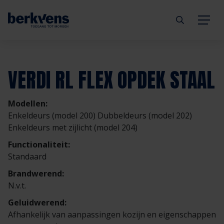
Terug
Terug
Terug
Terug
Terug
Terug
VERDI RL FLEX OPDEK STAAL
Deuren
Eengezinswoning
Aannemer
Inbraakwerend
mijndeur.nl
Blog
Modellen:
Kozijnen
Meergezinswoning
Architect
Brandwerend
Webshop
Organisatie
Enkeldeurs (model 200) Dubbeldeurs (model 202)
Enkeldeurs met zijlicht (model 204)
Hang- & sluitwerk
Utiliteitsgebouw
Projectontwikkelaar
Geluidwerend
Inspiratie
Duurzaamheid
Functionaliteit:
Standaard
Diensten
Prefab woning
Handelspartner
Rookwerend
Verkooppunten
GND Garantiedeuren
Brandwerend:
N.v.t.
Technische documentatie
Duurzaamheid
Veelgestelde vragen
Werken bij Berkvens
Geluidwerend:
Afhankelijk van aanpassingen kozijn en eigenschappen