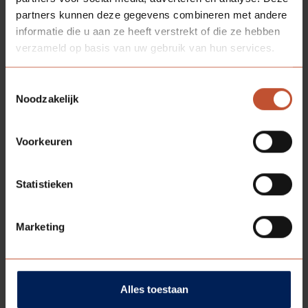
partners kunnen deze gegevens combineren met andere
informatie die u aan ze heeft verstrekt of die ze hebben
verzameld op basis van uw gebruik van hun services.
Toestemmingsselectie
Noodzakelijk
DOWNLOADS
Voorkeuren
Bestektekst
Statistieken
Technische informatie - Technische
Marketing
informatie
Alles toestaan
BESCHIKBARE
KLEUREN