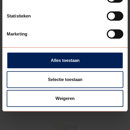
MET
Statistieken
Marketing
Alles toestaan
Selectie toestaan
VERDI
LINE 642
Weigeren
Bekijk product