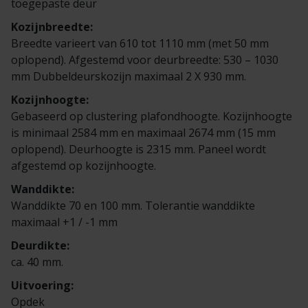
toegepaste deur
Veelgestelde vragen
Brochures
Kozijnbreedte:
Breedte varieert van 610 tot 1110 mm (met 50 mm
Technische documentatie
oplopend). Afgestemd voor deurbreedte: 530 – 1030
mm Dubbeldeurskozijn maximaal 2 X 930 mm.
Veelgestelde vragen
Kozijnhoogte:
Gebaseerd op clustering plafondhoogte. Kozijnhoogte
is minimaal 2584 mm en maximaal 2674 mm (15 mm
oplopend). Deurhoogte is 2315 mm. Paneel wordt
afgestemd op kozijnhoogte.
Wanddikte:
Wanddikte 70 en 100 mm. Tolerantie wanddikte
maximaal +1 / -1 mm
Deurdikte:
ca. 40 mm.
Uitvoering:
Opdek