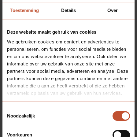
Toestemming
Details
Over
BESCHIKBARE
KLEUREN
Deze website maakt gebruik van cookies
We gebruiken cookies om content en advertenties te
personaliseren, om functies voor social media te bieden
Kristalwit (RAL 9010*)
en om ons websiteverkeer te analyseren. Ook delen we
informatie over uw gebruik van onze site met onze
* Let op: genoemde NCS/RAL kleuren zijn bij
partners voor social media, adverteren en analyse. Deze
benadering. Door unieke oppervlakte structuur en/of
partners kunnen deze gegevens combineren met andere
speciale matgradaties is het benoemen van een exact
informatie die u aan ze heeft verstrekt of die ze hebben
kleurnummer niet mogelijk. Voor een
verzameld op basis van uw gebruik van hun services.
waarheidsgetrouwe weergave is bemonstering op
aanvraag verkrijgbaar.
Toestemmingsselectie
Noodzakelijk
COMBINEER
VERDI RL FLEX OPDEK
Voorkeuren