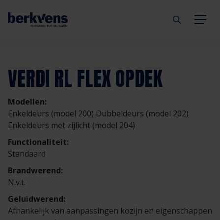
Terug
Terug
Terug
Terug
Terug
Terug
VERDI RL FLEX OPDEK
Deuren
Eengezinswoning
Aannemer
Inbraakwerend
mijndeur.nl
Blog
Modellen:
Kozijnen
Meergezinswoning
Architect
Brandwerend
Webshop
Organisatie
Enkeldeurs (model 200) Dubbeldeurs (model 202)
Enkeldeurs met zijlicht (model 204)
Hang- & sluitwerk
Utiliteitsgebouw
Projectontwikkelaar
Geluidwerend
Inspiratie
Duurzaamheid
Functionaliteit:
Standaard
Diensten
Prefab woning
Handelspartner
Rookwerend
Verkooppunten
GND Garantiedeuren
Brandwerend:
N.v.t.
Technische documentatie
Duurzaamheid
Veelgestelde vragen
Werken bij Berkvens
Geluidwerend:
Afhankelijk van aanpassingen kozijn en eigenschappen