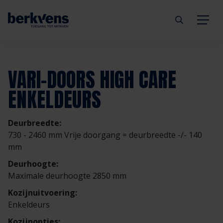
Terug
Terug
Terug
Terug
Terug
Terug
VARI-DOORS HIGH CARE
Deuren
Eengezinswoning
Aannemer
Inbraakwerend
mijndeur.nl
Blog
ENKELDEURS
Kozijnen
Meergezinswoning
Architect
Brandwerend
Webshop
Organisatie
Deurbreedte:
730 - 2460 mm Vrije doorgang = deurbreedte -/- 140
Hang- & sluitwerk
Utiliteitsgebouw
Projectontwikkelaar
Geluidwerend
Inspiratie
Duurzaamheid
mm
Deurhoogte:
Diensten
Prefab woning
Handelspartner
Rookwerend
Verkooppunten
GND Garantiedeuren
Maximale deurhoogte 2850 mm
Kozijnuitvoering:
Technische documentatie
Duurzaamheid
Veelgestelde vragen
Werken bij Berkvens
Enkeldeurs
Kozijnopties: