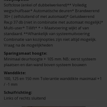
Veelgestelde vragen
Brochures
Softclose (enkel of dubbelwerkend)** Volledig
wegschuifbaar* Automatische deuren* Brandwerend
Technische documentatie
30+ ( zelfsluitend of met automaat)* Geluidwerend
Rw,p 37 db (niet in combinatie met automaat mogelijk)*
Multi-user* Tillift* * = Maatvoering wijkt af van
Veelgestelde vragen
standaard. **Afhankelijk van systeemuitvoering
Combinatie van kozijnopties zijn niet altijd mogelijk.
Vraag na de mogelijkheden
Sparingsmaat hoogte:
Minimaal deurhoogte + 105 mm. NB.: eerst systeem
plaatsen en dan wand boven systeem bouwen
Wanddikte:
100, 125 en 150 mm Tolerantie wanddikte maximaal +1
/ -1 mm
Schuifrichting:
Links of rechts sluitend