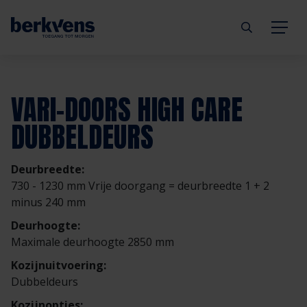
Terug
Terug
Terug
Terug
Terug
Terug
VARI-DOORS HIGH CARE
Deuren
Eengezinswoning
Aannemer
Inbraakwerend
mijndeur.nl
Blog
DUBBELDEURS
Kozijnen
Meergezinswoning
Architect
Brandwerend
Webshop
Organisatie
Deurbreedte:
730 - 1230 mm Vrije doorgang = deurbreedte 1 + 2
Hang- & sluitwerk
Utiliteitsgebouw
Projectontwikkelaar
Geluidwerend
Inspiratie
Duurzaamheid
minus 240 mm
Deurhoogte:
Diensten
Prefab woning
Handelspartner
Rookwerend
Verkooppunten
GND Garantiedeuren
Maximale deurhoogte 2850 mm
Kozijnuitvoering:
Technische documentatie
Duurzaamheid
Veelgestelde vragen
Werken bij Berkvens
Dubbeldeurs
Kozijnopties: