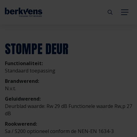
Terug
Terug
Terug
Terug
Terug
Terug
STOMPE DEUR
Deuren
Eengezinswoning
Aannemer
Inbraakwerend
mijndeur.nl
Blog
Functionaliteit:
Kozijnen
Meergezinswoning
Architect
Brandwerend
Webshop
Organisatie
Standaard toepassing
Brandwerend:
Hang- & sluitwerk
Utiliteitsgebouw
Projectontwikkelaar
Geluidwerend
Inspiratie
Duurzaamheid
N.v.t.
Geluidwerend:
Diensten
Prefab woning
Handelspartner
Rookwerend
Verkooppunten
GND Garantiedeuren
Deurblad waarde: Rw 29 dB Functionele waarde Rw,p 27
dB
Technische documentatie
Duurzaamheid
Veelgestelde vragen
Werken bij Berkvens
Rookwerend:
Sa / S200 optioneel conform de NEN-EN 1634-3