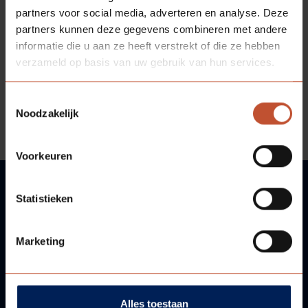
partners voor social media, adverteren en analyse. Deze
partners kunnen deze gegevens combineren met andere
informatie die u aan ze heeft verstrekt of die ze hebben
verzameld op basis van uw gebruik van hun services.
DOWNLOADS
Toestemmingsselectie
Noodzakelijk
Technische tekening - Glaslat
Voorkeuren
Statistieken
VRAGEN?
Marketing
WIJ HELPEN U GRAAG!
Neem contact met ons op!
Alles toestaan