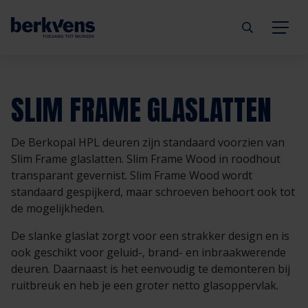
Terug
Terug
Terug
Terug
Terug
Terug
SLIM FRAME GLASLATTEN
Deuren
Eengezinswoning
Aannemer
Inbraakwerend
mijndeur.nl
Blog
De Berkopal HPL deuren zijn standaard voorzien van
Kozijnen
Meergezinswoning
Architect
Brandwerend
Webshop
Organisatie
Slim Frame glaslatten. Slim Frame Wood in roodhout
transparant gevernist. Slim Frame Wood wordt
standaard gespijkerd, maar schroeven behoort ook tot
Hang- & sluitwerk
Utiliteitsgebouw
Projectontwikkelaar
Geluidwerend
Inspiratie
Duurzaamheid
de mogelijkheden.
Diensten
Prefab woning
Handelspartner
Rookwerend
Verkooppunten
GND Garantiedeuren
De slanke glaslat zorgt voor een strakker design en is
ook geschikt voor geluid-, brand- en inbraakwerende
deuren. Daarnaast is het eenvoudig te demonteren bij
Technische documentatie
Duurzaamheid
Veelgestelde vragen
Werken bij Berkvens
ruitbreuk en heb je een groter netto glasoppervlak.