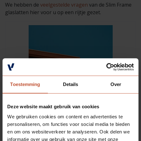
Veelgestelde vragen
Brochures
We hebben de
veelgestelde vragen
van de Slim Frame
glaslatten hier voor u op een rijtje gezet.
Technische documentatie
Veelgestelde vragen
Toestemming
Details
Over
Deze website maakt gebruik van cookies
We gebruiken cookies om content en advertenties te
personaliseren, om functies voor social media te bieden
en om ons websiteverkeer te analyseren. Ook delen we
informatie over uw gebruik van onze site met onze