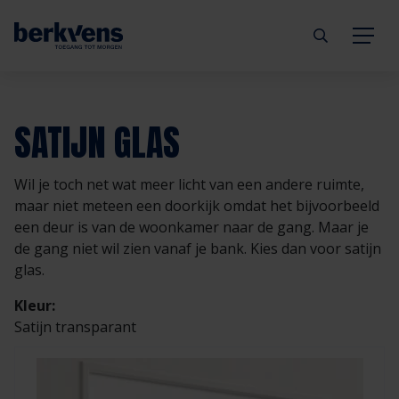
Terug
Terug
Terug
Terug
Terug
Terug
SATIJN GLAS
Deuren
Eengezinswoning
Aannemer
Inbraakwerend
mijndeur.nl
Blog
Wil je toch net wat meer licht van een andere ruimte,
Kozijnen
Meergezinswoning
Architect
Brandwerend
Webshop
Organisatie
maar niet meteen een doorkijk omdat het bijvoorbeeld
een deur is van de woonkamer naar de gang. Maar je
de gang niet wil zien vanaf je bank. Kies dan voor satijn
Hang- & sluitwerk
Utiliteitsgebouw
Projectontwikkelaar
Geluidwerend
Inspiratie
Duurzaamheid
glas.
Diensten
Prefab woning
Handelspartner
Rookwerend
Verkooppunten
GND Garantiedeuren
Kleur:
Satijn transparant
Technische documentatie
Duurzaamheid
Veelgestelde vragen
Werken bij Berkvens