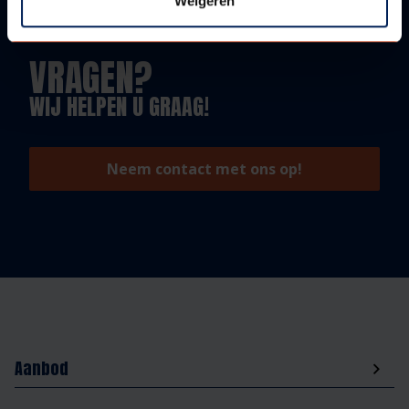
Weigeren
VRAGEN?
WIJ HELPEN U GRAAG!
Neem contact met ons op!
Aanbod