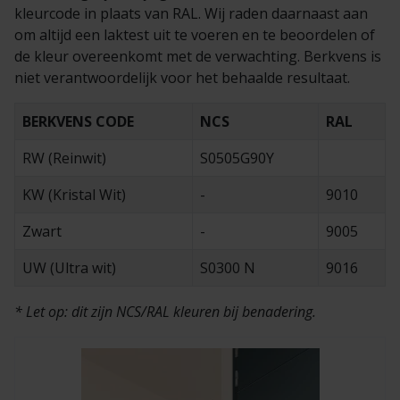
Veelgestelde vragen
Brochures
kleurcode in plaats van RAL. Wij raden daarnaast aan
om altijd een laktest uit te voeren en te beoordelen of
de kleur overeenkomt met de verwachting. Berkvens is
Technische documentatie
niet verantwoordelijk voor het behaalde resultaat.
Veelgestelde vragen
BERKVENS CODE
NCS
RAL
RW (Reinwit)
S0505G90Y
KW (Kristal Wit)
-
9010
Zwart
-
9005
UW (Ultra wit)
S0300 N
9016
* Let op: dit zijn NCS/RAL kleuren bij benadering.