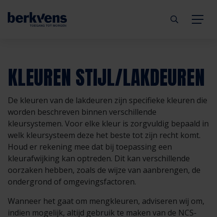
Terug
Terug
Terug
Terug
Terug
Terug
KLEUREN STIJL/LAKDEUREN
Deuren
Eengezinswoning
Aannemer
Inbraakwerend
mijndeur.nl
Blog
De kleuren van de lakdeuren zijn specifieke kleuren die
Kozijnen
Meergezinswoning
Architect
Brandwerend
Webshop
Organisatie
worden beschreven binnen verschillende
kleursystemen. Voor elke kleur is zorgvuldig bepaald in
welk kleursysteem deze het beste tot zijn recht komt.
Hang- & sluitwerk
Utiliteitsgebouw
Projectontwikkelaar
Geluidwerend
Inspiratie
Duurzaamheid
Houd er rekening mee dat bij toepassing een
kleurafwijking kan optreden. Dit kan verschillende
Diensten
Prefab woning
Handelspartner
Rookwerend
Verkooppunten
GND Garantiedeuren
oorzaken hebben, zoals de wijze van aanbrengen, de
ondergrond of omgevingsfactoren.
Technische documentatie
Duurzaamheid
Veelgestelde vragen
Werken bij Berkvens
Wanneer het gaat om mengkleuren, adviseren wij om,
indien mogelijk, altijd gebruik te maken van de NCS-