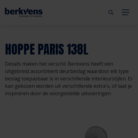
Terug
Terug
Terug
Terug
Terug
Terug
HOPPE PARIS 138L
Deuren
Eengezinswoning
Aannemer
Inbraakwerend
mijndeur.nl
Blog
Details maken het verschil. Berkvens heeft een
Kozijnen
Meergezinswoning
Architect
Brandwerend
Webshop
Organisatie
uitgebreid assortiment deurbeslag waardoor elk type
beslag toepasbaar is in verschillende interieurstijlen. Er
kan gekozen worden uit verschillende extra's, of laat je
Hang- & sluitwerk
Utiliteitsgebouw
Projectontwikkelaar
Geluidwerend
Inspiratie
Duurzaamheid
inspireren door de voorgestelde uitvoeringen
Diensten
Prefab woning
Handelspartner
Rookwerend
Verkooppunten
GND Garantiedeuren
Technische documentatie
Duurzaamheid
Veelgestelde vragen
Werken bij Berkvens