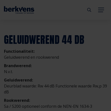
Terug
Terug
Terug
Terug
Terug
Terug
GELUIDWEREND 44 DB
Deuren
Eengezinswoning
Aannemer
Inbraakwerend
mijndeur.nl
Blog
Functionaliteit:
Kozijnen
Meergezinswoning
Architect
Brandwerend
Webshop
Organisatie
Geluidwerend en rookwerend
Brandwerend:
Hang- & sluitwerk
Utiliteitsgebouw
Projectontwikkelaar
Geluidwerend
Inspiratie
Duurzaamheid
N.v.t.
Geluidwerend:
Diensten
Prefab woning
Handelspartner
Rookwerend
Verkooppunten
GND Garantiedeuren
Deurblad waarde: Rw 44 dB Functionele waarde Rw,p 39
dB
Technische documentatie
Duurzaamheid
Veelgestelde vragen
Werken bij Berkvens
Rookwerend:
Sa / S200 optioneel conform de NEN-EN 1634-3