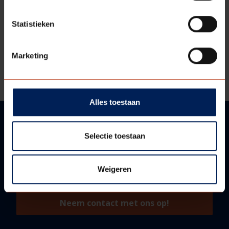
DOWNLOADS
Statistieken
Bestektekst
Marketing
Technische informatie
Alles toestaan
Selectie toestaan
VRAGEN?
WIJ HELPEN U GRAAG!
Weigeren
Neem contact met ons op!