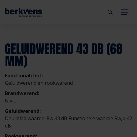
Terug
Terug
Terug
Terug
Terug
Terug
GELUIDWEREND 43 DB (68
Deuren
Eengezinswoning
Aannemer
Inbraakwerend
mijndeur.nl
Blog
MM)
Kozijnen
Meergezinswoning
Architect
Brandwerend
Webshop
Organisatie
Functionaliteit:
Geluidwerend en rookwerend
Hang- & sluitwerk
Utiliteitsgebouw
Projectontwikkelaar
Geluidwerend
Inspiratie
Duurzaamheid
Brandwerend:
N.v.t.
Diensten
Prefab woning
Handelspartner
Rookwerend
Verkooppunten
GND Garantiedeuren
Geluidwerend:
Deurblad waarde: Rw 43 dB Functionele waarde Rw,p 42
Technische documentatie
Duurzaamheid
Veelgestelde vragen
Werken bij Berkvens
dB
Rookwerend: