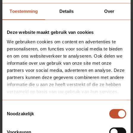
Toestemming
Details
Over
BS.
VRIJ BEZET
Deze website maakt gebruik van cookies
We gebruiken cookies om content en advertenties te
ROZETTEN
EN VRIJ/BEZET
personaliseren, om functies voor social media te bieden
en om ons websiteverkeer te analyseren. Ook delen we
informatie over uw gebruik van onze site met onze
partners voor social media, adverteren en analyse. Deze
partners kunnen deze gegevens combineren met andere
SOORTGELIJKE
PRODUCTEN
informatie die u aan ze heeft verstrekt of die ze hebben
verzameld op basis van uw gebruik van hun services.
Toestemmingsselectie
Noodzakelijk
Voorkeuren