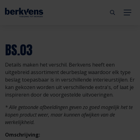
Terug
Terug
Terug
Terug
Terug
Terug
BS.03
Deuren
Eengezinswoning
Aannemer
Inbraakwerend
mijndeur.nl
Blog
Details maken het verschil. Berkvens heeft een
Kozijnen
Meergezinswoning
Architect
Brandwerend
Webshop
Organisatie
uitgebreid assortiment deurbeslag waardoor elk type
beslag toepasbaar is in verschillende interieurstijlen. Er
kan gekozen worden uit verschillende extra's, of laat je
Hang- & sluitwerk
Utiliteitsgebouw
Projectontwikkelaar
Geluidwerend
Inspiratie
Duurzaamheid
inspireren door de voorgestelde uitvoeringen.
Diensten
Prefab woning
Handelspartner
Rookwerend
Verkooppunten
GND Garantiedeuren
* Alle getoonde afbeeldingen geven zo goed mogelijk het te
kopen product weer, maar kunnen afwijken van de
werkelijkheid.
Technische documentatie
Duurzaamheid
Veelgestelde vragen
Werken bij Berkvens
Omschrijving: