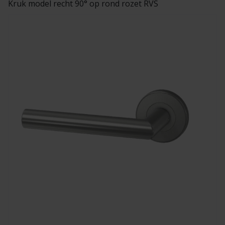
Kruk model recht 90° op rond rozet RVS
Veelgestelde vragen
Brochures
Technische documentatie
Veelgestelde vragen