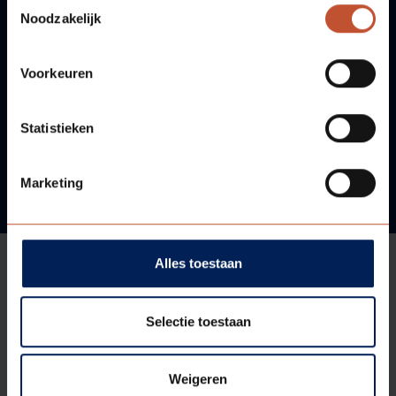
Toestemmingsselectie
Noodzakelijk
VRAGEN?
WIJ HELPEN U GRAAG!
Voorkeuren
Neem contact met ons op!
Statistieken
Marketing
Alles toestaan
Aanbod
Selectie toestaan
Weigeren
Ondersteuning