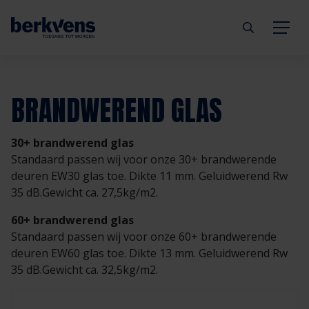
Terug
Terug
Terug
Terug
Terug
Terug
BRANDWEREND GLAS
Deuren
Eengezinswoning
Aannemer
Inbraakwerend
mijndeur.nl
Blog
30+ brandwerend glas
Kozijnen
Meergezinswoning
Architect
Brandwerend
Webshop
Organisatie
Standaard passen wij voor onze 30+ brandwerende
deuren EW30 glas toe. Dikte 11 mm. Geluidwerend Rw
35 dB.Gewicht ca. 27,5kg/m2.
Hang- & sluitwerk
Utiliteitsgebouw
Projectontwikkelaar
Geluidwerend
Inspiratie
Duurzaamheid
60+ brandwerend glas
Diensten
Prefab woning
Handelspartner
Rookwerend
Verkooppunten
GND Garantiedeuren
Standaard passen wij voor onze 60+ brandwerende
deuren EW60 glas toe. Dikte 13 mm. Geluidwerend Rw
35 dB.Gewicht ca. 32,5kg/m2.
Technische documentatie
Duurzaamheid
Veelgestelde vragen
Werken bij Berkvens