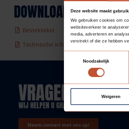
DOWNLOADS
Deze website maakt gebruik
We gebruiken cookies om cont
websiteverkeer te analyseren
Bestektekst
media, adverteren en analys
verstrekt of die ze hebben v
Technische informatie
Toestemmingsselectie
Noodzakelijk
VRAGEN?
Weigeren
WIJ HELPEN U GRAAG!
Neem contact met ons op!