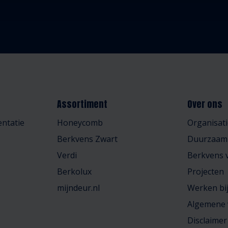
Assortiment
Over ons
ntatie
Honeycomb
Organisati
Berkvens Zwart
Duurzaam
Verdi
Berkvens v
Berkolux
Projecten
mijndeur.nl
Werken bi
Algemene
Disclaimer