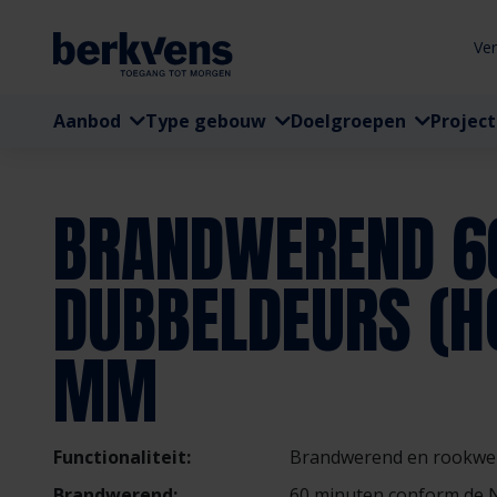
Ve
Aanbod
Type gebouw
Doelgroepen
Projec
BRANDWEREND 6
DUBBELDEURS (H
MM
Functionaliteit:
Brandwerend en rookwe
Brandwerend:
60 minuten conform de