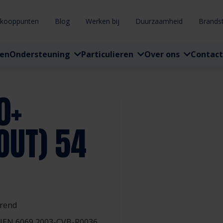
rkooppunten
Blog
Werken bij
Duurzaamheid
Brands
ten
Ondersteuning
Particulieren
Over ons
Contact
0+
OUT) 54
rend
 NEN 6069 2003-CVB-R0036