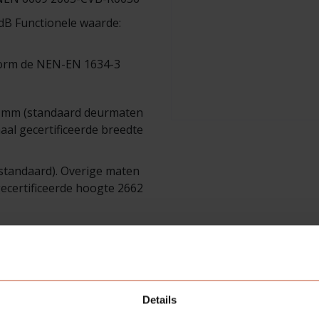
dB Functionele waarde:
form de NEN-EN 1634-3
0 mm (standaard deurmaten
al gecertificeerde breedte
standaard). Overige maten
ecertificeerde hoogte 2662
el & Vos certificaten
Details