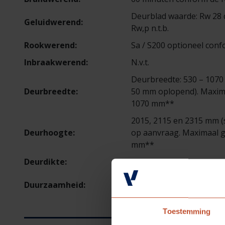
Deurblad waarde: Rw 28 
Geluidwerend:
Rw,p n.t.b.
Rookwerend:
Sa / S200 optioneel con
Inbraakwerend:
N.v.t.
Deurbreedte: 530 – 107
Deurbreedte:
50 mm oplopend). Maxima
1070 mm**
2015, 2115 en 2315 mm (
Deurhoogte:
op aanvraag. Maximaal g
mm**
Deurdikte:
54 mm
LCA, FSC, Biobased aande
Duurzaamheid:
beschikbaar
Toestemming