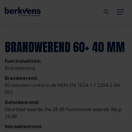
Terug
Terug
Terug
Terug
Terug
Terug
BRANDWEREND 60+ 40 MM
Deuren
Eengezinswoning
Aannemer
Inbraakwerend
mijndeur.nl
Blog
Functionaliteit:
Kozijnen
Meergezinswoning
Architect
Brandwerend
Webshop
Organisatie
Brandwerend
Brandwerend:
Hang- & sluitwerk
Utiliteitsgebouw
Projectontwikkelaar
Geluidwerend
Inspiratie
Duurzaamheid
60 minuten conform de NEN-EN 1634-1 Y 2204-2-RA-
002
Diensten
Prefab woning
Handelspartner
Rookwerend
Verkooppunten
GND Garantiedeuren
Geluidwerend:
Deurblad waarde: Rw 28 dB Functionele waarde: Rw,p
24 dB
Technische documentatie
Duurzaamheid
Veelgestelde vragen
Werken bij Berkvens
Inbraakwerend: