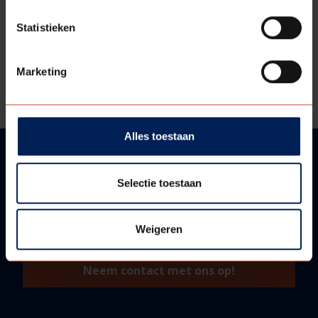
DOWNLOADS
Statistieken
Bestektekst
Marketing
Technische informatie
Alles toestaan
Selectie toestaan
VRAGEN?
WIJ HELPEN U GRAAG!
Weigeren
Neem contact met ons op!