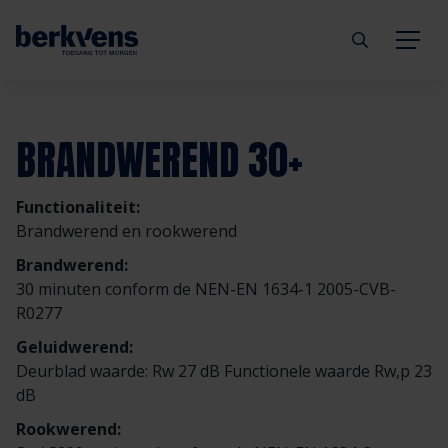
Terug
Terug
Terug
Terug
Terug
Terug
BRANDWEREND 30+
Deuren
Eengezinswoning
Aannemer
Inbraakwerend
mijndeur.nl
Blog
Functionaliteit:
Kozijnen
Meergezinswoning
Architect
Brandwerend
Webshop
Organisatie
Brandwerend en rookwerend
Brandwerend:
Hang- & sluitwerk
Utiliteitsgebouw
Projectontwikkelaar
Geluidwerend
Inspiratie
Duurzaamheid
30 minuten conform de NEN-EN 1634-1 2005-CVB-
R0277
Diensten
Prefab woning
Handelspartner
Rookwerend
Verkooppunten
GND Garantiedeuren
Geluidwerend:
Deurblad waarde: Rw 27 dB Functionele waarde Rw,p 23
dB
Technische documentatie
Duurzaamheid
Veelgestelde vragen
Werken bij Berkvens
Rookwerend: