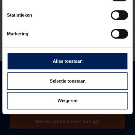
DOWNLOADS
Statistieken
Bestektekst
Marketing
Technische informatie - Technische
informatie
Alles toestaan
Selectie toestaan
VRAGEN?
WIJ HELPEN U GRAAG!
Weigeren
Neem contact met ons op!