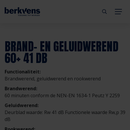
Terug
Terug
Terug
Terug
Terug
Terug
BRAND- EN GELUIDWEREND
Deuren
Eengezinswoning
Aannemer
Inbraakwerend
mijndeur.nl
Blog
60+ 41 DB
Kozijnen
Meergezinswoning
Architect
Brandwerend
Webshop
Organisatie
Functionaliteit:
Brandwerend, geluidwerend en rookwerend
Hang- & sluitwerk
Utiliteitsgebouw
Projectontwikkelaar
Geluidwerend
Inspiratie
Duurzaamheid
Brandwerend:
60 minuten conform de NEN-EN 1634-1 Peutz Y 2259
Diensten
Prefab woning
Handelspartner
Rookwerend
Verkooppunten
GND Garantiedeuren
Geluidwerend:
Deurblad waarde: Rw 41 dB Functionele waarde Rw,p 39
Technische documentatie
Duurzaamheid
Veelgestelde vragen
Werken bij Berkvens
dB
Rookwerend: