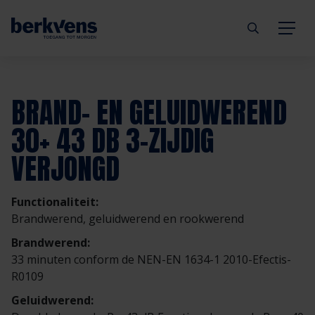
Terug
Terug
Terug
Terug
Terug
Terug
BRAND- EN GELUIDWEREND
Deuren
Eengezinswoning
Aannemer
Inbraakwerend
mijndeur.nl
Blog
30+ 43 DB 3-ZIJDIG
VERJONGD
Kozijnen
Meergezinswoning
Architect
Brandwerend
Webshop
Organisatie
Hang- & sluitwerk
Utiliteitsgebouw
Projectontwikkelaar
Geluidwerend
Inspiratie
Duurzaamheid
Functionaliteit:
Brandwerend, geluidwerend en rookwerend
Diensten
Prefab woning
Handelspartner
Rookwerend
Verkooppunten
GND Garantiedeuren
Brandwerend:
33 minuten conform de NEN-EN 1634-1 2010-Efectis-
R0109
Technische documentatie
Duurzaamheid
Veelgestelde vragen
Werken bij Berkvens
Geluidwerend: