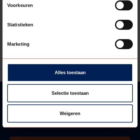
Voorkeuren
Statistieken
DOWNLOADS
Marketing
Bestektekst
Technische informatie
Alles toestaan
Selectie toestaan
VRAGEN?
Weigeren
WIJ HELPEN U GRAAG!